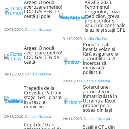
Argeș: O nouă
ARGEŞ 2023.
avertizare meteo!
Fenomenul
COD GALBEN de
drogurilor, criza
ceață și polei
medicilor, greva
profesorilor şi
valuri de controale
22/01/2024
|
Daniela Neacșa
la azile şi staţii GPL
31/12/2023
|
Nadia Ciochina
Prins în trafic
Argeș: O nouă
beat la volan și
avertizare meteo!
fără asigurare la
COD GALBEN de
autoutilitară. A
ceață
încercat să
mituiască
polițistul
09/12/2023
|
Daniela Neacșa
29/11/2023
|
Daniela Neacșa
Șoferul unei
Tragedia de la
autocisterne
Crevedia. Patronii
înmatriculată în
staţiei GPL, plasaţi
Ucraina a făcut
în arest la
prăpăd pe o
domiciliu
șosea din Iași
29/11/2023
|
Daniela Neacșa
24/11/2023
|
Daniela Neacșa
Copil de 10 ani,
Stațiile GPL din