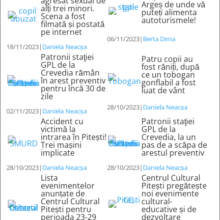
agresat sexual de
Argeș de unde vă
alți trei minori.
puteți alimenta
Scena a fost
autoturismele!
filmată și postată
pe internet
06/11/2023
|
Berta Dima
18/11/2023
|
Daniela Neacșa
Patronii staţiei
Patru copii au
GPL de la
fost răniți, după
Crevedia rămân
ce un tobogan
în arest preventiv
gonflabil a fost
pentru încă 30 de
luat de vânt
zile
28/10/2023
|
Daniela Neacșa
02/11/2023
|
Daniela Neacșa
Accident cu
Patronii staţiei
victimă la
GPL de la
intrarea în Pitești!
Crevedia, la un
Trei mașini
pas de a scăpa de
implicate
arestul preventiv
28/10/2023
|
Daniela Neacșa
28/10/2023
|
Daniela Neacșa
Lista
Centrul Cultural
evenimentelor
Pitești pregătește
anunțate de
noi evenimente
Centrul Cultural
cultural-
Pitești pentru
educative și de
perioada 23-29
dezvoltare