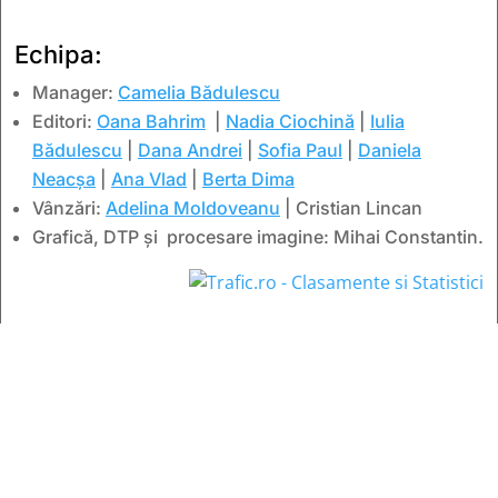
Echipa:
Manager:
Camelia Bădulescu
Editori:
Oana Bahrim
|
Nadia Ciochină
|
Iulia
Bădulescu
|
Dana Andrei
|
Sofia Paul
|
Daniela
Neacșa
|
Ana Vlad
|
Berta Dima
Vânzări:
Adelina Moldoveanu
| Cristian Lincan
Grafică, DTP și procesare imagine: Mihai Constantin.