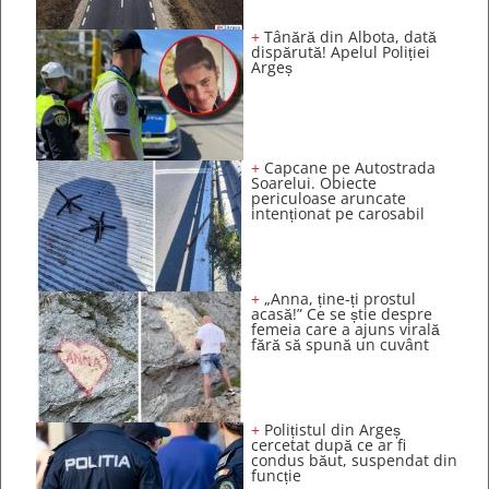
+
Tânără din Albota, dată
dispărută! Apelul Poliției
Argeș
+
Capcane pe Autostrada
Soarelui. Obiecte
periculoase aruncate
intenționat pe carosabil
+
„Anna, ține-ți prostul
acasă!” Ce se știe despre
femeia care a ajuns virală
fără să spună un cuvânt
+
Polițistul din Argeș
cercetat după ce ar fi
condus băut, suspendat din
funcție