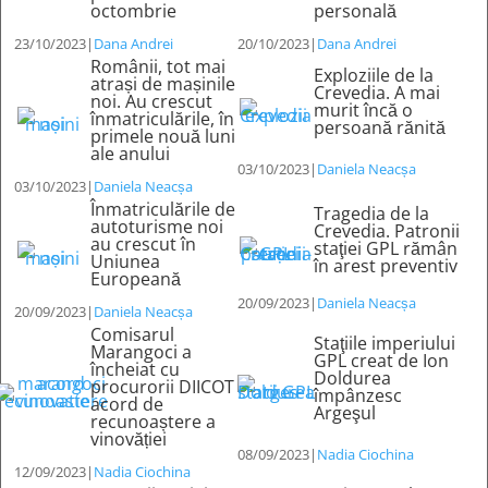
octombrie
personală
23/10/2023
|
Dana Andrei
20/10/2023
|
Dana Andrei
Românii, tot mai
Exploziile de la
atrași de mașinile
Crevedia. A mai
noi. Au crescut
murit încă o
înmatriculările, în
persoană rănită
primele nouă luni
ale anului
03/10/2023
|
Daniela Neacșa
03/10/2023
|
Daniela Neacșa
Înmatriculările de
Tragedia de la
autoturisme noi
Crevedia. Patronii
au crescut în
staţiei GPL rămân
Uniunea
în arest preventiv
Europeană
20/09/2023
|
Daniela Neacșa
20/09/2023
|
Daniela Neacșa
Comisarul
Staţiile imperiului
Marangoci a
GPL creat de Ion
încheiat cu
Doldurea
procurorii DIICOT
împânzesc
acord de
Argeşul
recunoaștere a
vinovăției
08/09/2023
|
Nadia Ciochina
12/09/2023
|
Nadia Ciochina