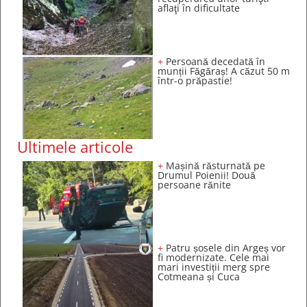
aflaţi în dificultate
+
Persoană decedată în
munții Făgăraș! A căzut 50 m
într-o prăpastie!
Ultimele articole
+
Mașină răsturnată pe
Drumul Poienii! Două
persoane rănite
+
Patru șosele din Argeș vor
fi modernizate. Cele mai
mari investiții merg spre
Cotmeana și Cuca