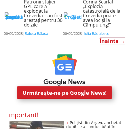
Patronii staţiei
Corina Scarlat:
GPL care a
„Explozia
explodat la
catastrofală de la
Crevedia – au fost
Crevedia poate
arestaţi pentru 30
avea loc și la
de zile
Câmpulung!”
06/09/2023
|
Raluca Bălașa
06/09/2023
|
Iulia Bădulescu
Înainte
→
Urmărește-ne pe Google News!
Important!
+
Polițist din Argeș, anchetat
după ce a condus băut în