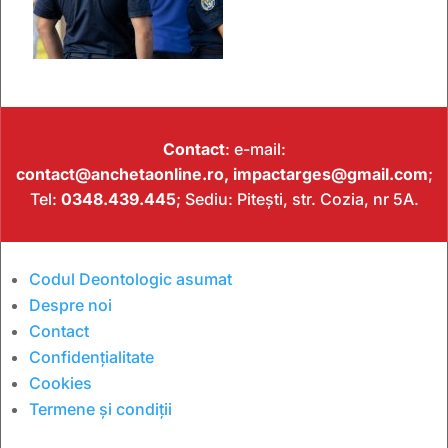
Contact
: e-mail:
contact@anchetaonline.ro,
impactarges@gmail.com
;
Tel:
0348.439.445
; Sediu: Pitești, str. Cozia, nr 5A.
Codul Deontologic asumat
Despre noi
Contact
Confidențialitate
Cookies
Termene și condiții