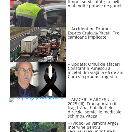
timpul serviciului și a lovit
mai multe pubele de gunoi
+
Accident pe Drumul
Expres Craiova-Pitești. Trei
camioane implicate
+
Update: Omul de afaceri
Constantin Pănescu a
încetat din viață la 66 de ani!
Cum s-a produs tragedia
+
AFACERILE ARGEȘULUI
2025 (III). Transportatorii
trag frâna, hotelierii țin
direcția, serviciile medicale
schimbă viteza
+
(Video) Salvamont Argeș
intervine pentru
recuperarea unor turişti