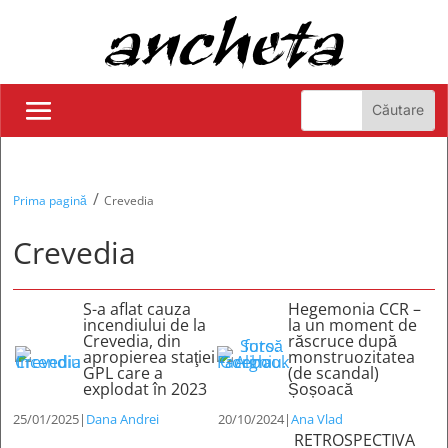
/
Prima pagină
Crevedia
Crevedia
S-a aflat cauza
Hegemonia CCR –
incendiului de la
la un moment de
Crevedia, din
răscruce după
apropierea staţiei
monstruozitatea
GPL care a
(de scandal)
explodat în 2023
Șoșoacă
25/01/2025
|
Dana Andrei
20/10/2024
|
Ana Vlad
RETROSPECTIVA