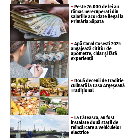
+
Peste 76.000 de lei au
rămas nerecuperați din
salariile acordate ilegal la
Primăria Săpata
+
Apă Canal Coșești 2025
angajează cititor de
apometre, chiar și fără
experiență
+
Două decenii de tradiție
culinară la Casa Argeșeană
Tradițional
+
La Căteasca, au fost
instalate două stații de
reîncărcare a vehiculelor
electrice