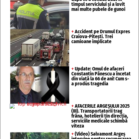
timpul serviciului și a lovit
mai multe pubele de gunoi
+
Accident pe Drumul Expres
Craiova-Pitești. Trei
camioane implicate
+
Update: Omul de afaceri
Constantin Pănescu a încetat
din viață la 66 de ani! Cum s-
a produs tragedia
+
AFACERILE ARGEȘULUI 2025
(III). Transportatorii trag
frâna, hotelierii țin direcția,
serviciile medicale schimbă
viteza
+
(Video) Salvamont Argeș
intervine pentru recuperarea