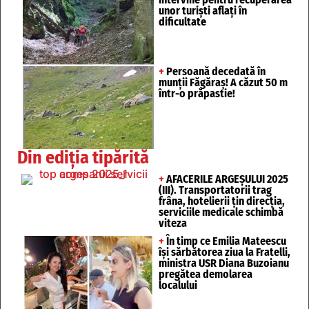
unor turişti aflaţi în
dificultate
+
Persoană decedată în
munții Făgăraș! A căzut 50 m
într-o prăpastie!
Din ediția tipărită
+
AFACERILE ARGEȘULUI 2025
(III). Transportatorii trag
frâna, hotelierii țin direcția,
serviciile medicale schimbă
viteza
+
În timp ce Emilia Mateescu
își sărbătorea ziua la Fratelli,
ministra USR Diana Buzoianu
pregătea demolarea
localului