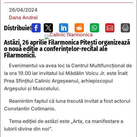
26/04/2024
Dana Andrei
Distribuie!







Astăzi, 26 aprilie Filarmonica Pitești organizează
o nouă ediție a conferințelor-recital ale
Filarmonicii.
Evenimentul va avea loc la Centrul Multifuncțional de
la ora 19.00 iar invitatul lui Mădălin Voicu Jr. este Înalt
Prea Sfințitul Calinic Argeșeanul, arhiepiscopul
Argeșului și Muscelului.
Reamintim faptul că luna trecută invitat a fost actorul
Constantin Cotimanis.
Tema ediției de astăzi este „Arta, ca manifestare a
iubirii divine din noi”.