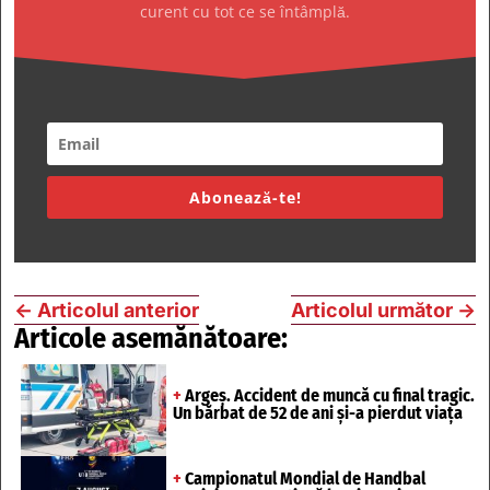
curent cu tot ce se întâmplă.
Abonează-te!
←
Articolul anterior
Articolul următor
→
Articole asemănătoare:
+
Argeș. Accident de muncă cu final tragic.
Un bărbat de 52 de ani și-a pierdut viața
+
Campionatul Mondial de Handbal