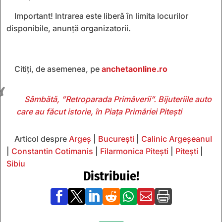
Important! Intrarea este liberă în limita locurilor
disponibile, anunță organizatorii.
Citiți, de asemenea, pe
anchetaonline.ro
Sâmbătă, ”Retroparada Primăverii”. Bijuteriile auto
care au făcut istorie, în Piața Primăriei Pitești
Articol despre
Argeș
|
București
|
Calinic Argeșeanul
|
Constantin Cotimanis
|
Filarmonica Pitești
|
Pitești
|
Sibiu
Distribuie!






