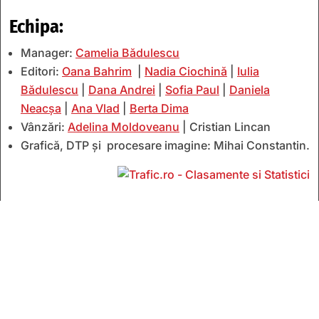
Echipa:
Manager:
Camelia Bădulescu
Editori:
Oana Bahrim
|
Nadia Ciochină
|
Iulia
Bădulescu
|
Dana Andrei
|
Sofia Paul
|
Daniela
Neacșa
|
Ana Vlad
|
Berta Dima
Vânzări:
Adelina Moldoveanu
| Cristian Lincan
Grafică, DTP și procesare imagine: Mihai Constantin.