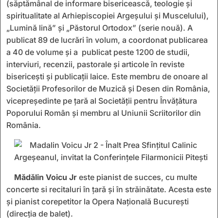
(săptămânal de informare bisericească, teologie şi
spiritualitate al Arhiepiscopiei Argeşului şi Muscelului),
„Lumină lină” și „Păstorul Ortodox” (serie nouă). A
publicat 89 de lucrări în volum, a coordonat publicarea
a 40 de volume și a publicat peste 1200 de studii,
interviuri, recenzii, pastorale şi articole în reviste
bisericeşti şi publicaţii laice. Este membru de onoare al
Societăţii Profesorilor de Muzică şi Desen din România,
vicepreşedinte pe ţară al Societăţii pentru Învăţătura
Poporului Român și membru al Uniunii Scriitorilor din
România.
Mădălin Voicu Jr
este pianist de succes, cu multe
concerte si recitaluri în țară și în străinătate. Acesta este
și pianist corepetitor la Opera Națională București
(direcția de balet).