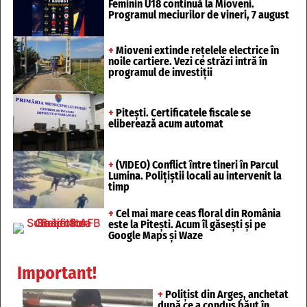
Feminin U18 continuă la Mioveni.
Programul meciurilor de vineri, 7 august
+
Mioveni extinde rețelele electrice în
noile cartiere. Vezi ce străzi intră în
programul de investiții
+
Pitești. Certificatele fiscale se
eliberează acum automat
+
(VIDEO) Conflict între tineri în Parcul
Lumina. Polițiștii locali au intervenit la
timp
+
Cel mai mare ceas floral din România
este la Pitești. Acum îl găsești și pe
Google Maps și Waze
Important!
+
Polițist din Argeș, anchetat
după ce a condus băut în