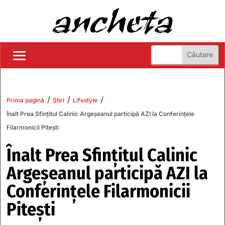
/
/
/
Prima pagină
Știri
Lifestyle
Înalt Prea Sfințitul Calinic Argeșeanul participă AZI la Conferințele
Filarmonicii Pitești
Înalt Prea Sfințitul Calinic
Argeșeanul participă AZI la
Conferințele Filarmonicii
Pitești