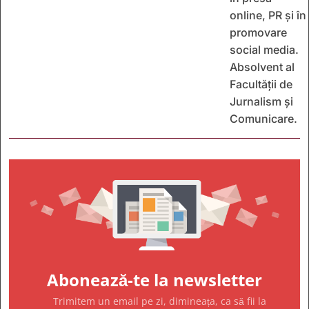
online, PR și în
promovare
social media.
Absolvent al
Facultății de
Jurnalism și
Comunicare.
Abonează-te la newsletter
Trimitem un email pe zi, dimineața, ca să fii la