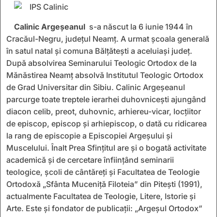
Calinic Argeșeanul
s-a născut la 6 iunie 1944 în
Cracăul-Negru, județul Neamț. A urmat școala generală
în satul natal și comuna Bălţăteşti a aceluiași județ.
După absolvirea Seminarului Teologic Ortodox de la
Mănăstirea Neamţ absolvă Institutul Teologic Ortodox
de Grad Universitar din Sibiu. Calinic Argeșeanul
parcurge toate treptele ierarhei duhovnicești ajungând
diacon celib, preot, duhovnic, arhiereu-vicar, locțiitor
de episcop, episcop și arhiepiscop, o dată cu ridicarea
la rang de episcopie a Episcopiei Argeșului și
Muscelului. Înalt Prea Sfințitul are și o bogată activitate
academică și de cercetare înființând seminarii
teologice, școli de cântăreți și Facultatea de Teologie
Ortodoxă „Sfânta Muceniţă Filoteia” din Piteşti (1991),
actualmente Facultatea de Teologie, Litere, Istorie și
Arte. Este și fondator de publicații: „Argeşul Ortodox”