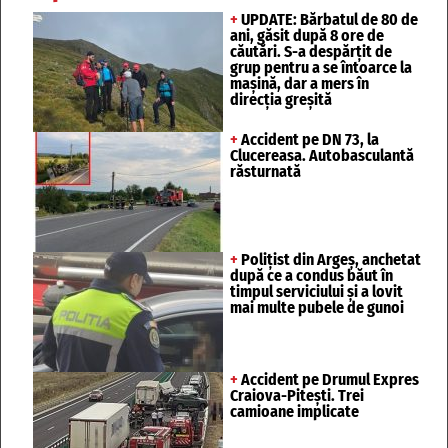
+
UPDATE: Bărbatul de 80 de
ani, găsit după 8 ore de
căutări. S-a despărțit de
grup pentru a se întoarce la
mașină, dar a mers în
direcția greșită
+
Accident pe DN 73, la
Clucereasa. Autobasculantă
răsturnată
+
Polițist din Argeș, anchetat
după ce a condus băut în
timpul serviciului și a lovit
mai multe pubele de gunoi
+
Accident pe Drumul Expres
Craiova-Pitești. Trei
camioane implicate