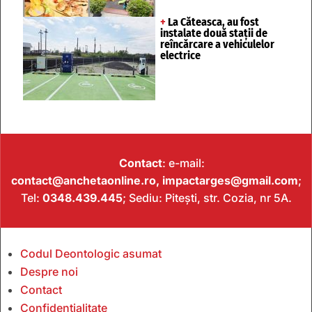
+
La Căteasca, au fost
instalate două stații de
reîncărcare a vehiculelor
electrice
Contact
: e-mail:
contact@anchetaonline.ro,
impactarges@gmail.com
;
Tel:
0348.439.445
; Sediu: Pitești, str. Cozia, nr 5A.
Codul Deontologic asumat
Despre noi
Contact
Confidențialitate