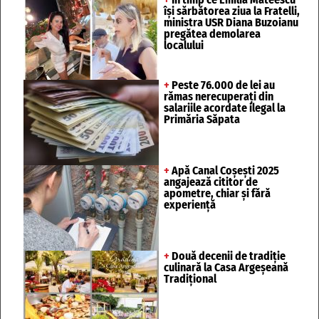
își sărbătorea ziua la Fratelli,
ministra USR Diana Buzoianu
pregătea demolarea
localului
+
Peste 76.000 de lei au
rămas nerecuperați din
salariile acordate ilegal la
Primăria Săpata
+
Apă Canal Coșești 2025
angajează cititor de
apometre, chiar și fără
experiență
+
Două decenii de tradiție
culinară la Casa Argeșeană
Tradițional