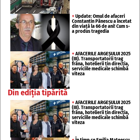
+
Update: Omul de afaceri
Constantin Pănescu a încetat
din viață la 66 de ani! Cum s-
a produs tragedia
+
AFACERILE ARGEȘULUI 2025
(III). Transportatorii trag
frâna, hotelierii țin direcția,
serviciile medicale schimbă
viteza
Din ediția tipărită
+
AFACERILE ARGEȘULUI 2025
(III). Transportatorii trag
frâna, hotelierii țin direcția,
serviciile medicale schimbă
viteza
+
În timp ce Emilia Mateescu