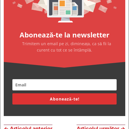
Abonează-te la newsletter
Trimitem un email pe zi, dimineața, ca să fii la
curent cu tot ce se întâmplă.
Abonează-te!
←
Articolul anterior
Articolul următor
→