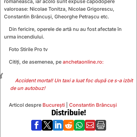
românească, iar acolo sunt expuse capodopere
valoroase: Nicolae Tonitza, Nicolae Grigorescu,
Constantin Brâncuși, Gheorghe Petrașcu etc.
Din fericire, operele de artă nu au fost afectate în
urma incendiului.
Foto Stirile Pro tv
Citiți, de asemenea, pe
anchetaonline.ro:
Accident mortal! Un taxi a luat foc după ce s-a izbit
de un autobuz!
Articol despre
București
|
Constantin Brâncuși
Distribuie!






