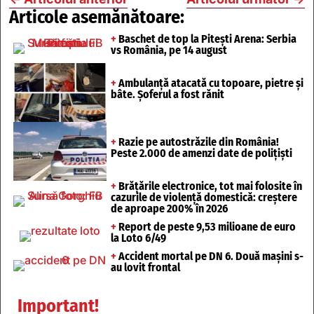
Articole asemănătoare:
+
Baschet de top la Pitești Arena: Serbia
vs România, pe 14 august
+
Ambulanță atacată cu topoare, pietre și
bâte. Șoferul a fost rănit
+
Razie pe autostrăzile din România!
Peste 2.000 de amenzi date de polițiști
+
Brățările electronice, tot mai folosite în
cazurile de violență domestică: creștere
de aproape 200% în 2026
+
Report de peste 9,53 milioane de euro
la Loto 6/49
+
Accident mortal pe DN 6. Două mașini s-
au lovit frontal
Important!