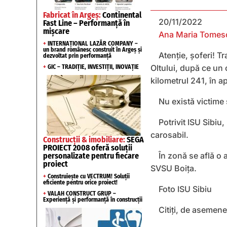
Fabricat în Argeș:
Continental
20/11/2022
Fast Line – Performanță în
mișcare
Ana Maria Tomes
+
INTERNAȚIONAL LAZĂR COMPANY –
un brand românesc construit în Argeș și
Atenție, șoferi! T
dezvoltat prin performanță
Oltului, după ce un 
+
GIC – TRADIȚIE, INVESTIȚII, INOVAȚIE
kilometrul 241, în a
Nu există victime
Potrivit ISU Sibiu
carosabil.
Construcții & imobiliare:
SEGA
PROIECT 2008 oferă soluții
În zonă se află o a
personalizate pentru fiecare
proiect
SVSU Boița.
+
Construiește cu VECTRUM! Soluții
eficiente pentru orice proiect!
Foto ISU Sibiu
+
VALAH CONSTRUCT GRUP –
Experiență și performanță în construcții
Citiți, de asemen