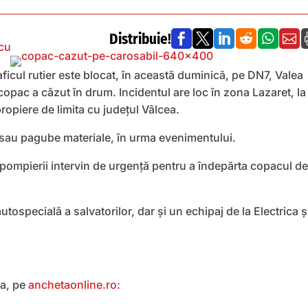
Distribuie!






cu
raficul rutier este blocat, în această duminică, pe DN7, Valea
copac a căzut în drum. Incidentul are loc în zona Lazaret, la
propiere de limita cu judeţul Vâlcea.
 sau pagube materiale, în urma evenimentului.
, pompierii intervin de urgență pentru a îndepărta copacul d
utospecială a salvatorilor, dar și un echipaj de la Electrica ș
ea, pe
anchetaonline.ro: