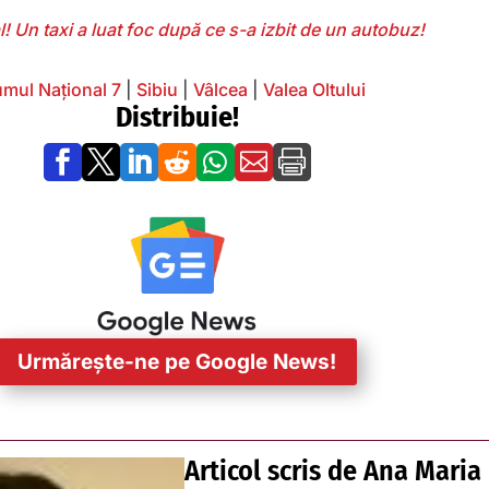
! Un taxi a luat foc după ce s-a izbit de un autobuz!
mul Național 7
|
Sibiu
|
Vâlcea
|
Valea Oltului
Distribuie!







Urmărește-ne pe Google News!
Articol scris de
Ana Maria