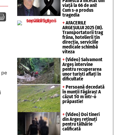
Pănescu a încetat din
viață la 66 de ani!
Cum s-a produs
tragedia

+
AFACERILE
ARGEȘULUI 2025 (III).
Transportatorii trag
frâna, hotelierii țin
direcția, serviciile
medicale schimbă
viteza
+
(Video) Salvamont
Argeș intervine
pentru recuperarea
e pe
unor turişti aflaţi în
dificultate
+
Persoană decedată
în munții Făgăraș! A
i
căzut 50 m într-o
prăpastie!
+
(Video) Doi tineri
din Argeș reținuți
pentru tâlhărie
calificată