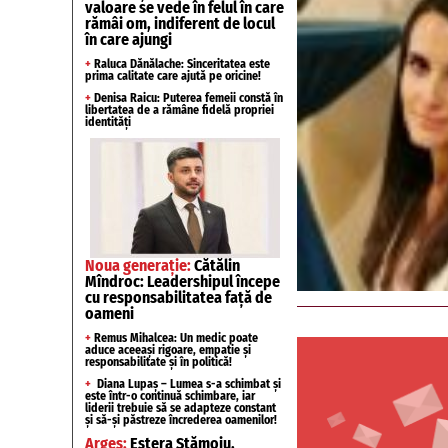
valoare se vede în felul în care
rămâi om, indiferent de locul
în care ajungi
+
Raluca Dănălache: Sinceritatea este
prima calitate care ajută pe oricine!
+
Denisa Raicu: Puterea femeii constă în
libertatea de a rămâne fidelă propriei
identități
Noua generație:
Cătălin
Mîndroc: Leadershipul începe
cu responsabilitatea față de
oameni
+
Remus Mihalcea: Un medic poate
aduce aceeași rigoare, empatie și
responsabilitate și în politică!
+
Diana Lupaș – Lumea s-a schimbat și
este într-o continuă schimbare, iar
liderii trebuie să se adapteze constant
și să-și păstreze încrederea oamenilor!
Argeș:
Estera Stămoiu,