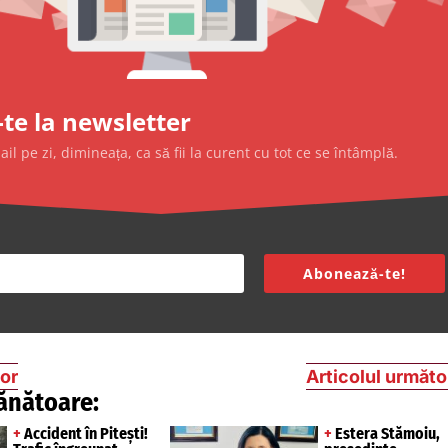
te la newsletter
l pe zi, dimineața, ca să fii la curent cu tot ce se întâmplă.
Abonează-te!
ior
Articolul următo
ănătoare:
+
Accident în Pitești!
+
Estera Stămoiu,