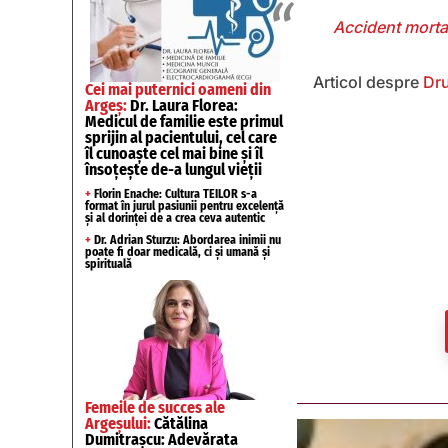
Accident mortal
Articol despre
Dru
Cei mai puternici oameni din
Argeș:
Dr. Laura Florea:
Medicul de familie este primul
sprijin al pacientului, cel care
îl cunoaște cel mai bine și îl
însoțește de-a lungul vieții
+
Florin Enache: Cultura TEILOR s-a
format în jurul pasiunii pentru excelență
și al dorinței de a crea ceva autentic
+
Dr. Adrian Sturzu: Abordarea inimii nu
poate fi doar medicală, ci și umană și
spirituală
Femeile de succes ale
Argeșului:
Cătălina
Dumitrașcu: Adevărata