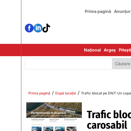
Prima pagină
Anunțur



Național
Argeș
Piteșt
/
/
Prima pagină
După locație
Trafic blocat pe DN7! Un copa
Trafic blo
carosabil