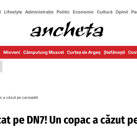
i
Lifestyle
Administrație
Politic
Economic
Cultură
Opinii
Pa
i
Mioveni
Câmpulung Muscel
Curtea de Argeș
Ștefănești
Cost
c a căzut pe carosabil
cat pe DN7! Un copac a căzut p