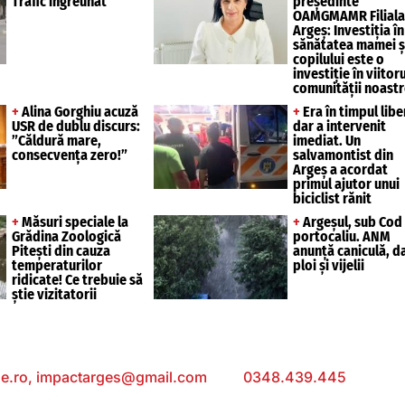
Trafic îngreunat
președinte
OAMGMAMR Filiala
Argeș: Investiția în
sănătatea mamei ș
copilului este o
investiție în viitoru
comunității noastr
+
Alina Gorghiu acuză
+
Era în timpul libe
USR de dublu discurs:
dar a intervenit
”Căldură mare,
imediat. Un
consecvența zero!”
salvamontist din
Argeș a acordat
primul ajutor unui
biciclist rănit
+
Măsuri speciale la
+
Argeșul, sub Cod
Grădina Zoologică
portocaliu. ANM
Pitești din cauza
anunță caniculă, da
temperaturilor
ploi și vijelii
ridicate! Ce trebuie să
știe vizitatorii
e.ro,
impactarges@gmail.com
; Tel:
0348.439.445
; Sediu: 