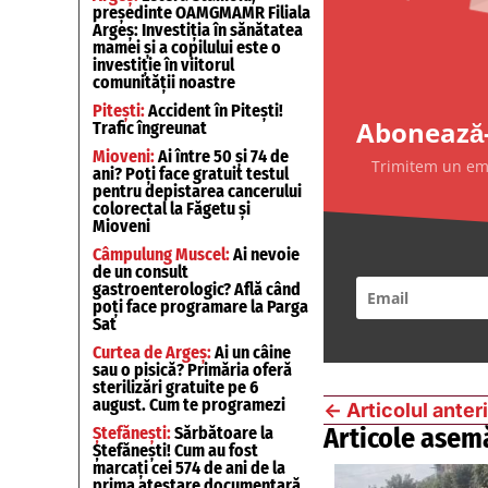
președinte OAMGMAMR Filiala
Argeș: Investiția în sănătatea
mamei și a copilului este o
investiție în viitorul
comunității noastre
Pitești:
Accident în Pitești!
Abonează-
Trafic îngreunat
Mioveni:
Ai între 50 și 74 de
Trimitem un emai
ani? Poți face gratuit testul
pentru depistarea cancerului
colorectal la Făgetu și
Mioveni
Câmpulung Muscel:
Ai nevoie
de un consult
gastroenterologic? Află când
poți face programare la Parga
Sat
Curtea de Argeș:
Ai un câine
sau o pisică? Primăria oferă
sterilizări gratuite pe 6
august. Cum te programezi
←
Articolul anter
Articole asem
Ștefănești:
Sărbătoare la
Ștefănești! Cum au fost
marcați cei 574 de ani de la
prima atestare documentară