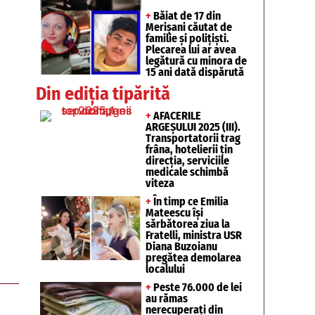
+
Băiat de 17 din
Merișani căutat de
familie și polițiști.
Plecarea lui ar avea
legătură cu minora de
15 ani dată dispărută
Din ediția tipărită
+
AFACERILE
ARGEȘULUI 2025 (III).
Transportatorii trag
frâna, hotelierii țin
direcția, serviciile
medicale schimbă
viteza
+
În timp ce Emilia
Mateescu își
sărbătorea ziua la
Fratelli, ministra USR
Diana Buzoianu
pregătea demolarea
localului
+
Peste 76.000 de lei
au rămas
nerecuperați din