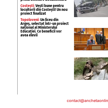
Costești:
Vești bune pentru
locuitorii din Costești! Un nou
proiect finalizat
Topoloveni:
Un liceu din
Argeș, selectat într-un proiect
național al Ministerului
Educației. Ce beneficii vor
avea elevii
Contact
: e-mail:
contact@anchetaonlin