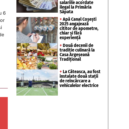
salariile acordate
ilegal la Primăria
Săpata
u 6
+
Apă Canal Coșești
tor
2025 angajează
și
cititor de apometre,
chiar și fără
de
experiență
u
+
Două decenii de
tradiție culinară la
Casa Argeșeană
Tradițional
+
La Căteasca, au fost
instalate două stații
de reîncărcare a
vehiculelor electrice