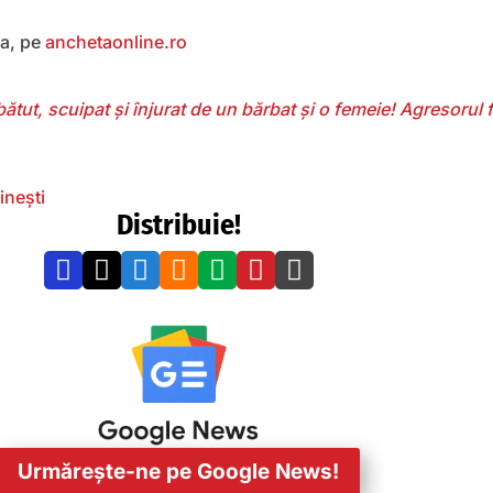
ea, pe
anchetaonline.ro
ătut, scuipat și înjurat de un bărbat și o femeie! Agresorul 
inești
Distribuie!







Urmărește-ne pe Google News!