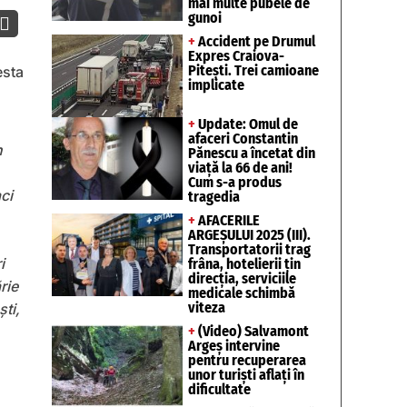
mai multe pubele de
gunoi

+
Accident pe Drumul
Expres Craiova-
Pitești. Trei camioane
esta
implicate
+
Update: Omul de
afaceri Constantin
n
Pănescu a încetat din
viață la 66 de ani!
Cum s-a produs
ci
tragedia
+
AFACERILE
ARGEȘULUI 2025 (III).
Transportatorii trag
i
frâna, hotelierii țin
direcția, serviciile
rie
medicale schimbă
viteza
ști,
+
(Video) Salvamont
Argeș intervine
pentru recuperarea
unor turişti aflaţi în
dificultate