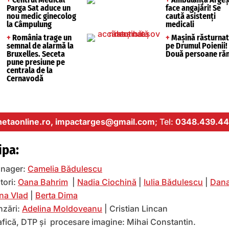
Parga Sat aduce un
face angajări! Se
nou medic ginecolog
caută asistenți
la Câmpulung
medicali
+
România trage un
+
Mașină răsturna
semnal de alarmă la
pe Drumul Poienii!
Bruxelles. Seceta
Două persoane răn
pune presiune pe
centrala de la
Cernavodă
etaonline.ro,
impactarges@gmail.com
; Tel:
0348.439.44
ipa:
nager:
Camelia Bădulescu
tori:
Oana Bahrim
|
Nadia Ciochină
|
Iulia Bădulescu
|
Dana
na Vlad
|
Berta Dima
nzări:
Adelina Moldoveanu
| Cristian Lincan
afică, DTP și procesare imagine: Mihai Constantin.