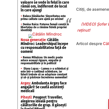
valoare se vede în felul în care
rămâi om, indiferent de locul
Citiți, de asemen
în care ajungi
+
Raluca Dănălache: Sinceritatea este
prima calitate care ajută pe oricine!
(VIDEO) Șofer b
+
Denisa Raicu: Puterea femeii constă în
libertatea de a rămâne fidelă propriei
reținut!
identități
Noua generație:
Cătălin
Articol despre
Căl
Mîndroc: Leadershipul începe
cu responsabilitatea față de
oameni
+
Remus Mihalcea: Un medic poate
aduce aceeași rigoare, empatie și
responsabilitate și în politică!
+
Diana Lupaș – Lumea s-a schimbat și
este într-o continuă schimbare, iar
liderii trebuie să se adapteze constant
și să-și păstreze încrederea oamenilor!
Argeș:
Ambulanța Argeș face
angajări! Se caută asistenți
medicali
Pitești:
Peugeot Traveller,
alegerea ideală pentru
călătoriile de grup. Îl găsești
la Eurial Pitești