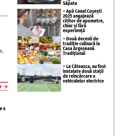
Săpata
+
Apă Canal Coșești
2025 angajează
cititor de apometre,
chiar și fără
experiență
+
Două decenii de
tradiție culinară la
Casa Argeșeană
e,
Tradițional
+
La Căteasca, au fost
instalate două stații
de reîncărcare a
vehiculelor electrice
r
→
e 4