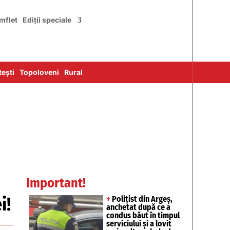
mflet
Ediții speciale
ești
Topoloveni
Rural
Important!
i!
+
Polițist din Argeș,
anchetat după ce a
condus băut în timpul
serviciului și a lovit