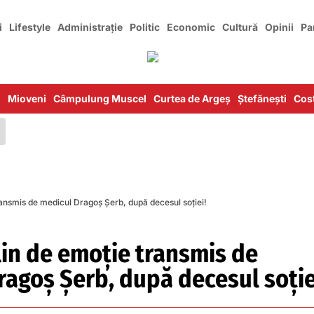
i
Lifestyle
Administrație
Politic
Economic
Cultură
Opinii
Pa
i
Mioveni
Câmpulung Muscel
Curtea de Argeș
Ștefănești
Cost
ransmis de medicul Dragoș Șerb, după decesul soției!
lin de emoție transmis de
ragoș Șerb, după decesul soție