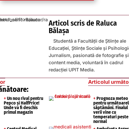
Articol scris de
Raluca
Bălașa
Studentă a Facultății de Științe ale
Educației, Științe Sociale și Psihologi
Jurnalism, pasionată de fotografie și
content media, voluntară în cadrul
redacției UPIT Media.
ior
Articolul următo
ănătoare:
+
Un nou rival pentru
+
Prognoza meteo
Pepco și HalfPrice!
pentru următoarel
Unde va fi deschis
săptămâni. Finalul
primul magazin
verii vine cu
temperaturi peste
normal
+
Centrul Medical
+
Ambulanța Argeș