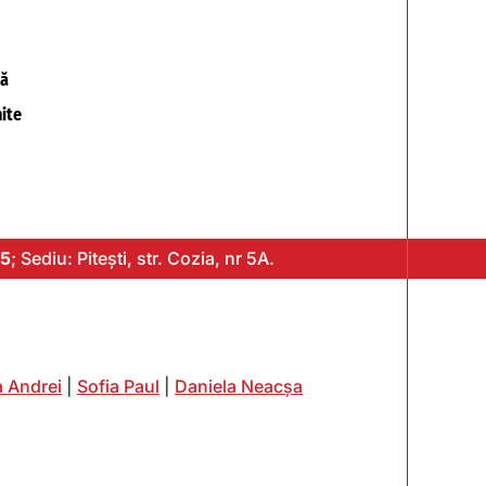
tă
ite
5
; Sediu: Pitești, str. Cozia, nr 5A.
 Andrei
|
Sofia Paul
|
Daniela Neacșa