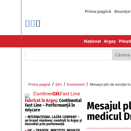
Prima pagină
Anunțur



Național
Argeș
Piteșt
/
/
/
Prima pagină
Știri
Eveniment
Mesajul plin de emoție t
Fabricat în Argeș:
Continental
Mesajul p
Fast Line – Performanță în
mișcare
medicul D
+
INTERNAȚIONAL LAZĂR COMPANY –
un brand românesc construit în Argeș și
dezvoltat prin performanță
+
GIC – TRADIȚIE, INVESTIȚII, INOVAȚIE