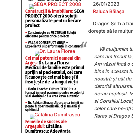
26/01/2023
Construcții & imobiliare:
SEGA
Raluca Bălașa
PROIECT 2008 oferă soluții
personalizate pentru fiecare
Dragoș Șerb a tra
proiect
dorește să le mulțu
+
Construiește cu VECTRUM! Soluții
eficiente pentru orice proiect!
+
VALAH CONSTRUCT GRUP –
Experiență și performanță în construcții
Vă mulțumim tut
care am trecut la 
Cei mai puternici oameni din
Argeș:
Dr. Laura Florea:
Am văzut încă o d
Medicul de familie este primul
bine în această l
sprijin al pacientului, cel care
îl cunoaște cel mai bine și îl
noastră și cât de
însoțește de-a lungul vieții
datorită altruismu
+
Florin Enache: Cultura TEILOR s-a
format în jurul pasiunii pentru excelență
ne-au copleșit. M
și al dorinței de a crea ceva autentic
și Consiliul Local
+
Dr. Adrian Sturzu: Abordarea inimii nu
poate fi doar medicală, ci și umană și
celor care ne-ați 
spirituală
Rareș și Dragoș 
Femeile de succes ale
Argeșului:
Cătălina
Dumitrașcu: Adevărata