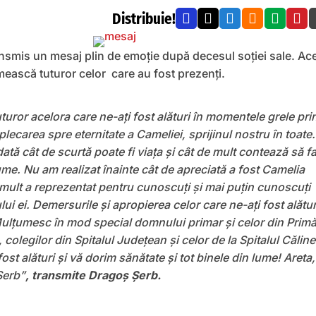
Distribuie!






nsmis un mesaj plin de emoție după decesul soției sale. Ac
mească tuturor celor care au fost prezenți.
uror acelora care ne-ați fost alături în momentele grele pri
plecarea spre eternitate a Cameliei, sprijinul nostru în toate.
ată cât de scurtă poate fi viața și cât de mult contează să fa
ume. Nu am realizat înainte cât de apreciată a fost Camelia
 mult a reprezentat pentru cunoscuți și mai puțin cunoscuți
lui ei. Demersurile și apropierea celor care ne-ați fost alătur
ulțumesc în mod special domnului primar și celor din Primă
, colegilor din Spitalul Județean și celor de la Spitalul Căline
fost alături și vă dorim sănătate și tot binele din lume! Areta,
Șerb”
, transmite Dragoș Șerb.