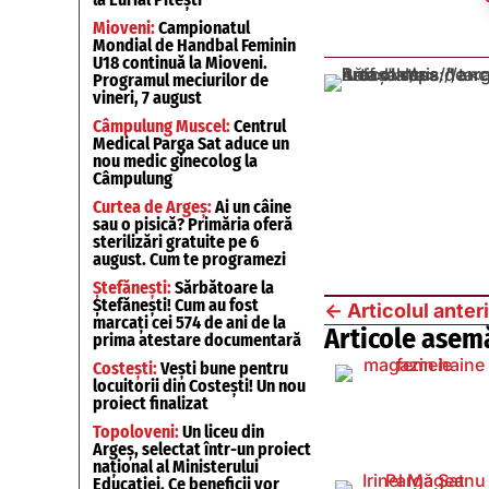
Mioveni:
Campionatul
Mondial de Handbal Feminin
U18 continuă la Mioveni.
Programul meciurilor de
vineri, 7 august
Câmpulung Muscel:
Centrul
Medical Parga Sat aduce un
nou medic ginecolog la
Câmpulung
Curtea de Argeș:
Ai un câine
sau o pisică? Primăria oferă
sterilizări gratuite pe 6
august. Cum te programezi
Ștefănești:
Sărbătoare la
Ștefănești! Cum au fost
←
Articolul anter
marcați cei 574 de ani de la
Articole asem
prima atestare documentară
Costești:
Vești bune pentru
locuitorii din Costești! Un nou
proiect finalizat
Topoloveni:
Un liceu din
Argeș, selectat într-un proiect
național al Ministerului
Educației. Ce beneficii vor