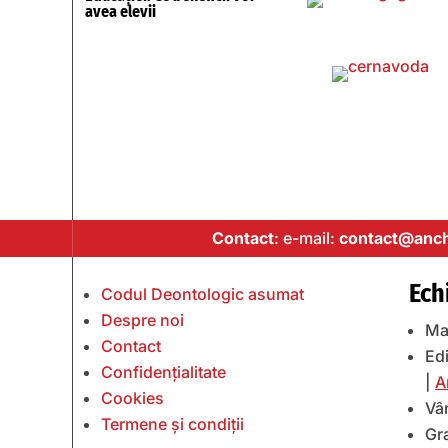
avea elevii
Contact
: e-mail:
contact@anch
Ech
Codul Deontologic asumat
Despre noi
Ma
Contact
Edi
Confidențialitate
|
A
Cookies
Vâ
Termene și condiții
Gr