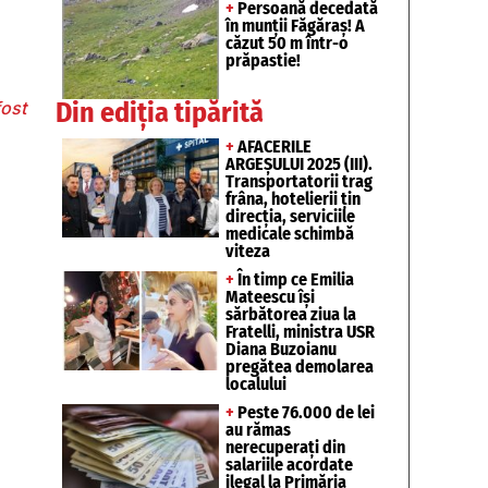
+
Persoană decedată
în munții Făgăraș! A
căzut 50 m într-o
prăpastie!
Din ediția tipărită
fost
+
AFACERILE
ARGEȘULUI 2025 (III).
Transportatorii trag
frâna, hotelierii țin
direcția, serviciile
medicale schimbă
viteza
+
În timp ce Emilia
Mateescu își
sărbătorea ziua la
Fratelli, ministra USR
Diana Buzoianu
pregătea demolarea
localului
+
Peste 76.000 de lei
au rămas
nerecuperați din
salariile acordate
ilegal la Primăria