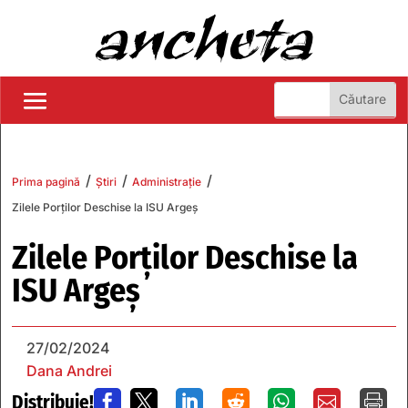
/
/
/
Prima pagină
Știri
Administrație
Zilele Porților Deschise la ISU Argeș
Zilele Porților Deschise la
ISU Argeș
27/02/2024
Dana Andrei
Distribuie!






