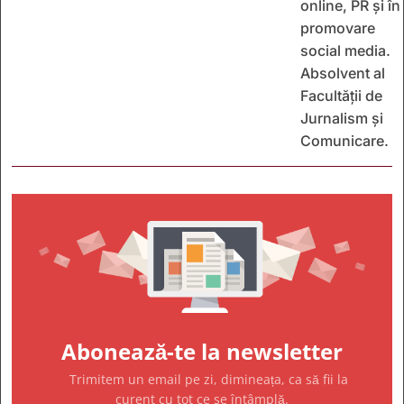
online, PR și în
promovare
social media.
Absolvent al
Facultății de
Jurnalism și
Comunicare.
Abonează-te la newsletter
Trimitem un email pe zi, dimineața, ca să fii la
curent cu tot ce se întâmplă.