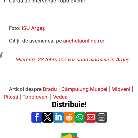
Garda de Intervenție Topoloveni;
Foto:
ISU Argeș
Citiți, de asemenea, pe
anchetaonline.ro:
Miercuri, 28 februarie vor suna alarmele în Argeș
Articol despre
Bradu
|
Câmpulung Muscel
|
Mioveni
|
Pitești
|
Topoloveni
|
Vedea
Distribuie!






