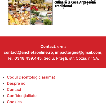
culinară la Casa Argeșeană
Tradițional
Contact
: e-mail:
contact@anchetaonline.ro,
impactarges@gmail.com
;
Tel:
0348.439.445
; Sediu: Pitești, str. Cozia, nr 5A.
Codul Deontologic asumat
Despre noi
Contact
Confidențialitate
Cookies