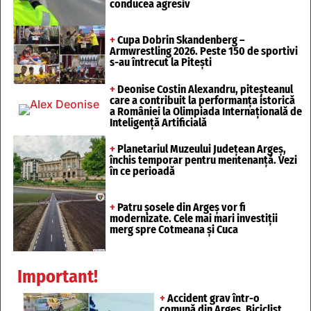
conducea agresiv
+
Cupa Dobrin Skandenberg –
Armwrestling 2026. Peste 150 de sportivi
s-au întrecut la Pitești
+
Deonise Costin Alexandru, piteșteanul
care a contribuit la performanța istorică
a României la Olimpiada Internațională de
Inteligență Artificială
+
Planetariul Muzeului Județean Argeș,
închis temporar pentru mentenanță. Vezi
în ce perioadă
+
Patru șosele din Argeș vor fi
modernizate. Cele mai mari investiții
merg spre Cotmeana și Cuca
Important!
+
Accident grav într-o
comună din Argeș. Biciclist