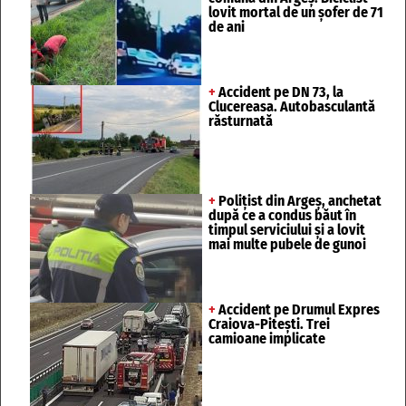
lovit mortal de un șofer de 71
de ani
+
Accident pe DN 73, la
Clucereasa. Autobasculantă
răsturnată
+
Polițist din Argeș, anchetat
după ce a condus băut în
timpul serviciului și a lovit
mai multe pubele de gunoi
+
Accident pe Drumul Expres
Craiova-Pitești. Trei
camioane implicate