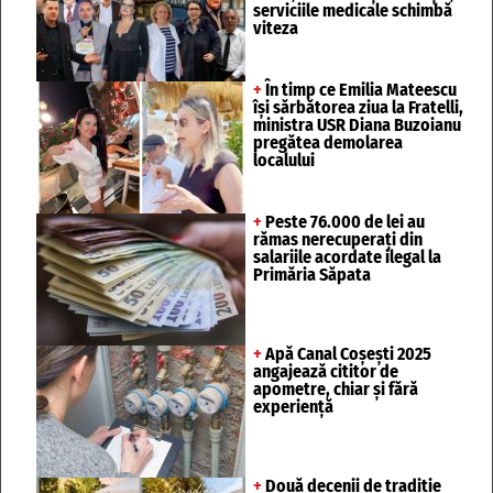
serviciile medicale schimbă
viteza
+
În timp ce Emilia Mateescu
își sărbătorea ziua la Fratelli,
ministra USR Diana Buzoianu
pregătea demolarea
localului
+
Peste 76.000 de lei au
rămas nerecuperați din
salariile acordate ilegal la
Primăria Săpata
+
Apă Canal Coșești 2025
angajează cititor de
apometre, chiar și fără
experiență
+
Două decenii de tradiție