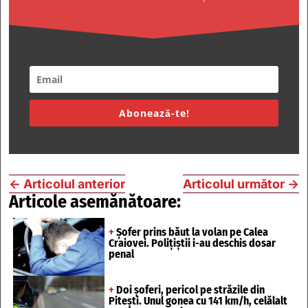
Abonează-te!
←
Articolul anterior
Articolul următor
→
Articole asemănătoare:
+
Șofer prins băut la volan pe Calea
Craiovei. Polițiștii i-au deschis dosar
penal
+
Doi șoferi, pericol pe străzile din
Pitești. Unul gonea cu 141 km/h, celălalt