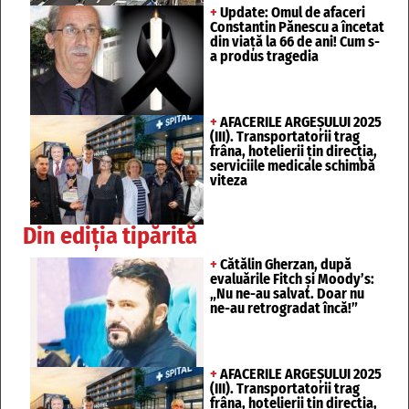
+
Update: Omul de afaceri
Constantin Pănescu a încetat
din viață la 66 de ani! Cum s-
a produs tragedia
+
AFACERILE ARGEȘULUI 2025
(III). Transportatorii trag
frâna, hotelierii țin direcția,
serviciile medicale schimbă
viteza
Din ediția tipărită
+
Cătălin Gherzan, după
evaluările Fitch și Moody’s:
„Nu ne-au salvat. Doar nu
ne-au retrogradat încă!”
+
AFACERILE ARGEȘULUI 2025
(III). Transportatorii trag
frâna, hotelierii țin direcția,