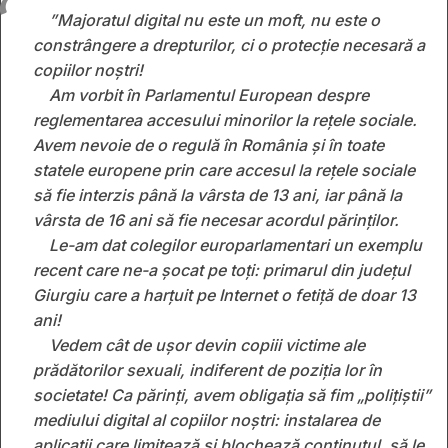
”Majoratul digital nu este un moft, nu este o
constrângere a drepturilor, ci o protecție necesară a
copiilor noștri!
Am vorbit în Parlamentul European despre
reglementarea accesului minorilor la rețele sociale.
Avem nevoie de o regulă în România și în toate
statele europene prin care accesul la rețele sociale
să fie interzis până la vârsta de 13 ani, iar până la
vârsta de 16 ani să fie necesar acordul părinţilor.
Le-am dat colegilor europarlamentari un exemplu
recent care ne-a șocat pe toți: primarul din județul
Giurgiu care a harțuit pe Internet o fetiță de doar 13
ani!
Vedem cât de ușor devin copiii victime ale
prădătorilor sexuali, indiferent de poziția lor în
societate! Ca părinți, avem obligația să fim „polițiștii”
mediului digital al copiilor noștri: instalarea de
aplicații care limitează și blochează conținutul, să le