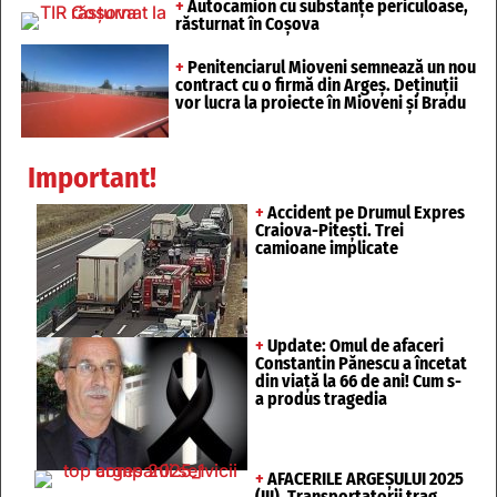
+
Autocamion cu substanțe periculoase,
răsturnat în Coșova
+
Penitenciarul Mioveni semnează un nou
contract cu o firmă din Argeș. Deținuții
vor lucra la proiecte în Mioveni și Bradu
Important!
+
Accident pe Drumul Expres
Craiova-Pitești. Trei
camioane implicate
+
Update: Omul de afaceri
Constantin Pănescu a încetat
din viață la 66 de ani! Cum s-
a produs tragedia
+
AFACERILE ARGEȘULUI 2025
(III). Transportatorii trag