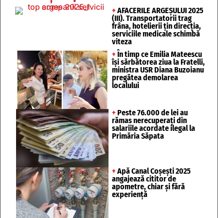
+
AFACERILE ARGEȘULUI 2025
(III). Transportatorii trag
frâna, hotelierii țin direcția,
serviciile medicale schimbă
viteza
+
În timp ce Emilia Mateescu
își sărbătorea ziua la Fratelli,
ministra USR Diana Buzoianu
pregătea demolarea
localului
+
Peste 76.000 de lei au
rămas nerecuperați din
salariile acordate ilegal la
Primăria Săpata
+
Apă Canal Coșești 2025
angajează cititor de
apometre, chiar și fără
experiență