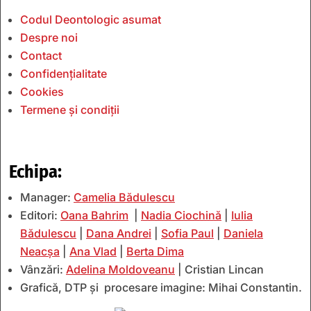
Codul Deontologic asumat
Despre noi
Contact
Confidențialitate
Cookies
Termene și condiții
Echipa:
Manager:
Camelia Bădulescu
Editori:
Oana Bahrim
|
Nadia Ciochină
|
Iulia
Bădulescu
|
Dana Andrei
|
Sofia Paul
|
Daniela
Neacșa
|
Ana Vlad
|
Berta Dima
Vânzări:
Adelina Moldoveanu
| Cristian Lincan
Grafică, DTP și procesare imagine: Mihai Constantin.