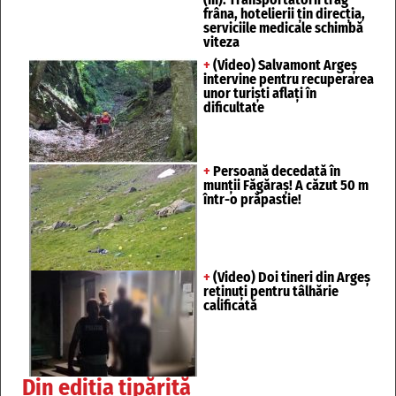
frâna, hotelierii țin direcția,
serviciile medicale schimbă
viteza
+
(Video) Salvamont Argeș
intervine pentru recuperarea
unor turişti aflaţi în
dificultate
+
Persoană decedată în
munții Făgăraș! A căzut 50 m
într-o prăpastie!
+
(Video) Doi tineri din Argeș
reținuți pentru tâlhărie
calificată
Din ediția tipărită