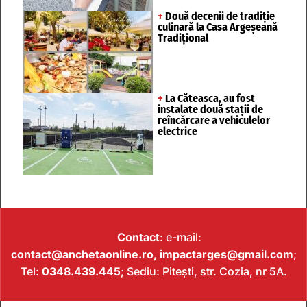
+
Două decenii de tradiție
culinară la Casa Argeșeană
Tradițional
+
La Căteasca, au fost
instalate două stații de
reîncărcare a vehiculelor
electrice
Contact
: e-mail:
contact@anchetaonline.ro,
impactarges@gmail.com
;
Tel:
0348.439.445
; Sediu: Pitești, str. Cozia, nr 5A.