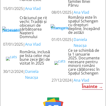
familiei Ilinei
Pârvu
15/01/2025
|
Ana Vlad
08/01/2025
|
Ana Vlad
România este în
Crăciunul pe rit
spațiul Schengen
vechi: Tradiții și
cu drepturi
obiceiuri de
depline, începând
sărbătoarea
de astăzi
Nașterii
Domnului
01/01/2025
|
Daniela
07/01/2025
|
Ana Vlad
Neacșa
Ce se schimbă de
România, inclusă
la 1 ianuarie
pe lista celor mai
2025. Documente
bune zece ţări de
necesare pentru
vizitat în 2025
minorii români
care călătoresc în
30/12/2024
|
Daniela
Spațiul Schengen
Neacșa
27/12/2024
|
Ana Vlad
Înainte
→