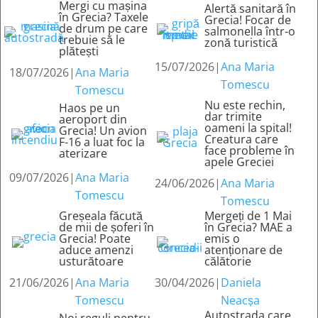
Mergi cu mașina
Alertă sanitară în
în Grecia? Taxele
Grecia! Focar de
de drum pe care
salmonella într-o
trebuie să le
zonă turistică
plătești
15/07/2026
|
Ana Maria
18/07/2026
|
Ana Maria
Tomescu
Tomescu
Nu este rechin,
Haos pe un
dar trimite
aeroport din
oameni la spital!
Grecia! Un avion
Creatura care
F-16 a luat foc la
face probleme în
aterizare
apele Greciei
09/07/2026
|
Ana Maria
24/06/2026
|
Ana Maria
Tomescu
Tomescu
Greșeala făcută
Mergeți de 1 Mai
de mii de șoferi în
în Grecia? MAE a
Grecia! Poate
emis o
aduce amenzi
atenționare de
usturătoare
călătorie
21/06/2026
|
Ana Maria
30/04/2026
|
Daniela
Tomescu
Neacșa
Autostrada care
Noi reguli pentru