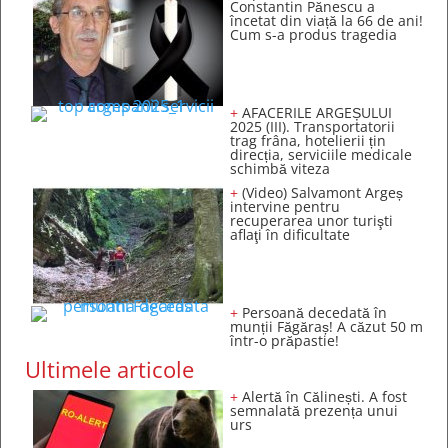
Constantin Pănescu a
încetat din viață la 66 de ani!
Cum s-a produs tragedia
+
AFACERILE ARGEȘULUI
2025 (III). Transportatorii
trag frâna, hotelierii țin
direcția, serviciile medicale
schimbă viteza
+
(Video) Salvamont Argeș
intervine pentru
recuperarea unor turişti
aflaţi în dificultate
+
Persoană decedată în
munții Făgăraș! A căzut 50 m
într-o prăpastie!
Ultimele articole
+
Alertă în Călinești. A fost
semnalată prezența unui
urs