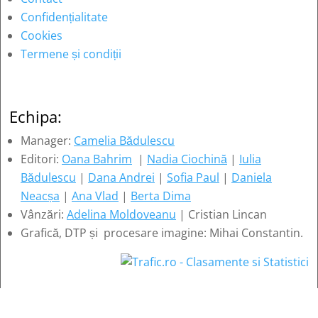
Confidențialitate
Cookies
Termene și condiții
Echipa:
Manager:
Camelia Bădulescu
Editori:
Oana Bahrim
|
Nadia Ciochină
|
Iulia
Bădulescu
|
Dana Andrei
|
Sofia Paul
|
Daniela
Neacșa
|
Ana Vlad
|
Berta Dima
Vânzări:
Adelina Moldoveanu
| Cristian Lincan
Grafică, DTP și procesare imagine: Mihai Constantin.