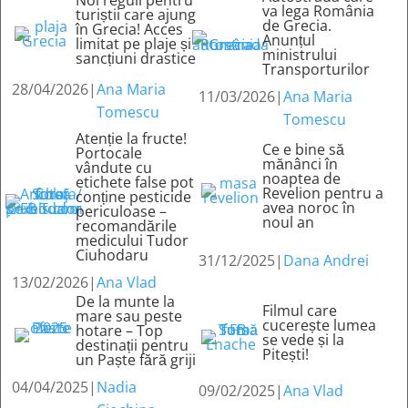
va lega România
turiștii care ajung
de Grecia.
în Grecia! Acces
Anunțul
limitat pe plaje și
ministrului
sancțiuni drastice
Transporturilor
28/04/2026
|
Ana Maria
11/03/2026
|
Ana Maria
Tomescu
Tomescu
Atenție la fructe!
Ce e bine să
Portocale
mănânci în
vândute cu
noaptea de
etichete false pot
Revelion pentru a
conține pesticide
avea noroc în
periculoase –
noul an
recomandările
medicului Tudor
Ciuhodaru
31/12/2025
|
Dana Andrei
13/02/2026
|
Ana Vlad
De la munte la
Filmul care
mare sau peste
cucerește lumea
hotare – Top
se vede și la
destinații pentru
Pitești!
un Paște fără griji
04/04/2025
|
Nadia
09/02/2025
|
Ana Vlad