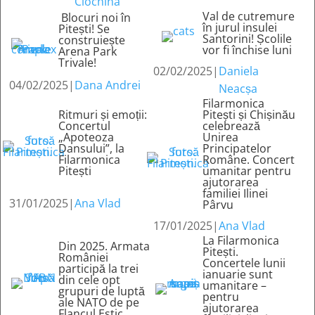
Ciochina
Val de cutremure
Blocuri noi în
în jurul insulei
Pitești! Se
Santorini! Școlile
construiește
vor fi închise luni
Arena Park
Trivale!
02/02/2025
|
Daniela
04/02/2025
|
Dana Andrei
Neacșa
Filarmonica
Ritmuri și emoții:
Pitești și Chișinău
Concertul
celebrează
„Apoteoza
Unirea
Dansului”, la
Principatelor
Filarmonica
Române. Concert
Pitești
umanitar pentru
ajutorarea
familiei Ilinei
31/01/2025
|
Ana Vlad
Pârvu
17/01/2025
|
Ana Vlad
La Filarmonica
Din 2025. Armata
Pitești.
României
Concertele lunii
participă la trei
ianuarie sunt
din cele opt
umanitare –
grupuri de luptă
pentru
ale NATO de pe
ajutorarea
Flancul Estic