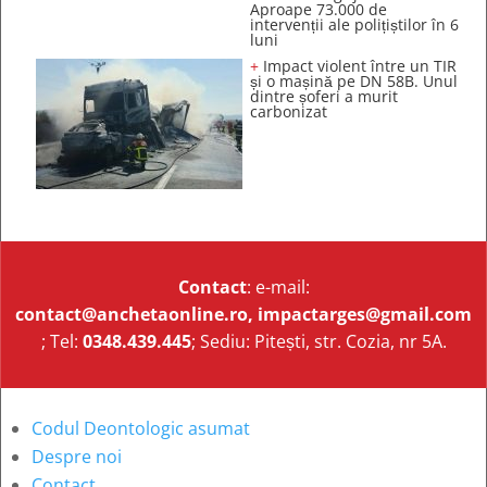
Aproape 73.000 de
intervenții ale polițiștilor în 6
luni
+
Impact violent între un TIR
și o mașină pe DN 58B. Unul
dintre șoferi a murit
carbonizat
Contact
: e-mail:
contact@anchetaonline.ro,
impactarges@gmail.com
; Tel:
0348.439.445
; Sediu: Pitești, str. Cozia, nr 5A.
Codul Deontologic asumat
Despre noi
Contact