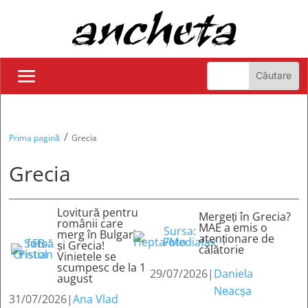
/
Prima pagină
Grecia
Grecia
Lovitură pentru
Mergeți în Grecia?
românii care
MAE a emis o
merg în Bulgaria
atenționare de
și Grecia!
călătorie
Vinietele se
scumpesc de la 1
29/07/2026
|
Daniela
august
Neacșa
31/07/2026
|
Ana Vlad