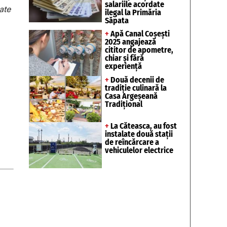
salariile acordate
ate
ilegal la Primăria
Săpata
+
Apă Canal Coșești
2025 angajează
cititor de apometre,
chiar și fără
experiență
+
Două decenii de
tradiție culinară la
Casa Argeșeană
Tradițional
+
La Căteasca, au fost
instalate două stații
de reîncărcare a
vehiculelor electrice