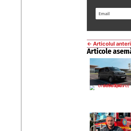
←
Articolul anter
Articole asem