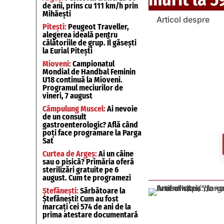
de ani, prins cu 111 km/h prin
Mihăești
Articol despre
Pitești:
Peugeot Traveller,
alegerea ideală pentru
călătoriile de grup. Îl găsești
la Eurial Pitești
Mioveni:
Campionatul
Mondial de Handbal Feminin
U18 continuă la Mioveni.
Programul meciurilor de
vineri, 7 august
Câmpulung Muscel:
Ai nevoie
de un consult
gastroenterologic? Află când
poți face programare la Parga
Sat
Curtea de Argeș:
Ai un câine
sau o pisică? Primăria oferă
sterilizări gratuite pe 6
august. Cum te programezi
Ștefănești:
Sărbătoare la
Ștefănești! Cum au fost
marcați cei 574 de ani de la
prima atestare documentară