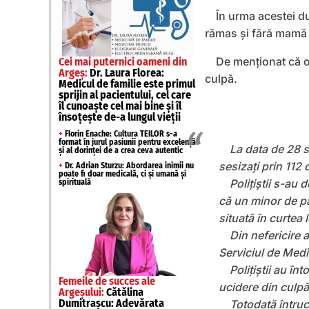
În urma acestei du
rămas și fără mamă ș
De menționat că o
Cei mai puternici oameni din
Argeș:
Dr. Laura Florea:
culpă.
Medicul de familie este primul
sprijin al pacientului, cel care
îl cunoaște cel mai bine și îl
însoțește de-a lungul vieții
+
Florin Enache: Cultura TEILOR s-a
format în jurul pasiunii pentru excelență
La data de 28 se
și al dorinței de a crea ceva autentic
sesizați prin 112 
+
Dr. Adrian Sturzu: Abordarea inimii nu
poate fi doar medicală, ci și umană și
Polițiștii s-au 
spirituală
că un minor de pat
situată în curtea 
Din nefericire a
Serviciul de Medi
Polițiștii au în
Femeile de succes ale
ucidere din culpă
Argeșului:
Cătălina
Dumitrașcu: Adevărata
Totodată întruc