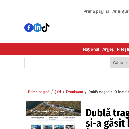
Prima pagină
Anunțur



Național
Argeș
Piteșt
/
/
/
Prima pagină
Știri
Eveniment
Dublă tragedie! O femeie 
Dublă trag
și-a găsit