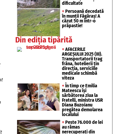
dificultate
+
Persoană decedată
în munții Făgăraș! A
căzut 50 m într-o
prăpastie!
Din ediția tipărită
+
AFACERILE
ARGEȘULUI 2025 (III).
Transportatorii trag
frâna, hotelierii țin
direcția, serviciile
medicale schimbă
viteza
at
+
În timp ce Emilia
Mateescu își
sărbătorea ziua la
Fratelli, ministra USR
a
Diana Buzoianu
pregătea demolarea
localului
+
Peste 76.000 de lei
au rămas
nerecuperați din
t