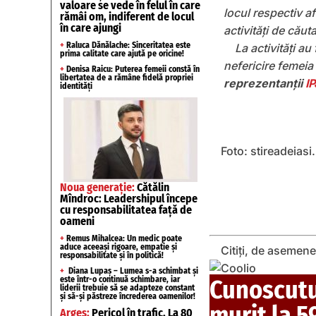
valoare se vede în felul în care
locul respectiv a
rămâi om, indiferent de locul
în care ajungi
activități de căut
+
Raluca Dănălache: Sinceritatea este
La activități au
prima calitate care ajută pe oricine!
nefericire femeia
+
Denisa Raicu: Puterea femeii constă în
libertatea de a rămâne fidelă propriei
reprezentanții
I
identități
Foto: stireadeiasi
Noua generație:
Cătălin
Mîndroc: Leadershipul începe
cu responsabilitatea față de
oameni
+
Remus Mihalcea: Un medic poate
aduce aceeași rigoare, empatie și
Citiți, de asemen
responsabilitate și în politică!
+
Diana Lupaș – Lumea s-a schimbat și
este într-o continuă schimbare, iar
Cunoscutu
liderii trebuie să se adapteze constant
și să-și păstreze încrederea oamenilor!
murit la 5
Argeș:
Pericol în trafic. La 80