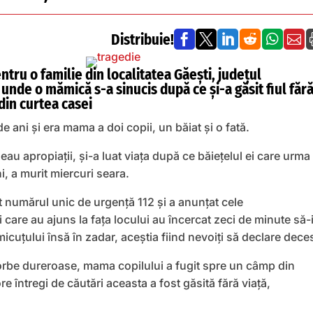
Distribuie!






tru o familie din localitatea Găești, județul
unde o mămică s-a sinucis după ce și-a găsit fiul făr
 din curtea casei
 ani și era mama a doi copii, un băiat și o fată.
au apropiații, și-a luat viața după ce băiețelul ei care urma
i, a murit miercuri seara.
t numărul unic de urgență 112 și a anunțat cele
i care au ajuns la fața locului au încercat zeci de minute să-
cuțului însă în zadar, aceștia fiind nevoiți să declare dece
orbe dureroase, mama copilului a fugit spre un câmp din
e întregi de căutări aceasta a fost găsită fără viață,