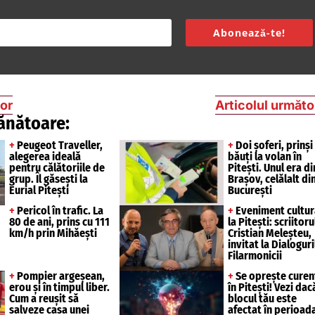
Abonează-te!
ior
Articolul următo
ănătoare:
+
Peugeot Traveller,
+
Doi șoferi, prinși
alegerea ideală
băuți la volan în
pentru călătoriile de
Pitești. Unul era di
grup. Îl găsești la
Brașov, celălalt di
Eurial Pitești
București
+
Pericol în trafic. La
+
Eveniment cultur
80 de ani, prins cu 111
la Pitești: scriitoru
km/h prin Mihăești
Cristian Meleșteu,
invitat la Dialoguri
Filarmonicii
+
Pompier argeșean,
+
Se oprește curen
erou și în timpul liber.
în Pitești! Vezi dac
Cum a reușit să
blocul tău este
salveze casa unei
afectat în perioad