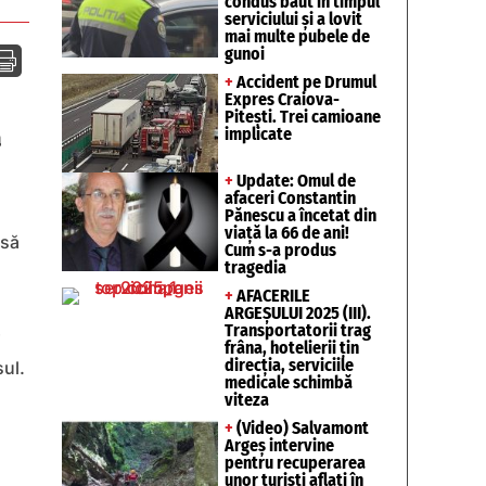
condus băut în timpul
serviciului și a lovit
mai multe pubele de
gunoi

+
Accident pe Drumul
Expres Craiova-
Pitești. Trei camioane
implicate
ă
+
Update: Omul de
afaceri Constantin
Pănescu a încetat din
viață la 66 de ani!
 să
Cum s-a produs
tragedia
+
AFACERILE
ARGEȘULUI 2025 (III).
Transportatorii trag
i
frâna, hotelierii țin
direcția, serviciile
sul.
medicale schimbă
viteza
+
(Video) Salvamont
Argeș intervine
pentru recuperarea
unor turişti aflaţi în