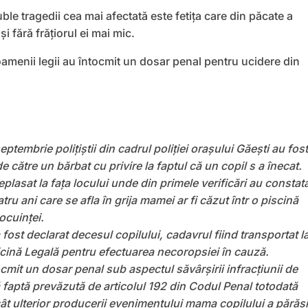
ble tragedii cea mai afectată este fetița care din păcate a
i fără frățiorul ei mai mic.
amenii legii au întocmit un dosar penal pentru ucidere din
ptembrie polițiștii din cadrul poliției orașului Găești au fost
de către un bărbat cu privire la faptul că un copil s a înecat.
deplasat la fața locului unde din primele verificări au constat
ru ani care se afla în grija mamei ar fi căzut într o piscină
locuinței.
 fost declarat decesul copilului, cadavrul fiind transportat l
cină Legală pentru efectuarea necoropsiei în cauză.
tocmit un dosar penal sub aspectul săvârșirii infracțiunii de
 faptă prevăzută de articolul 192 din Codul Penal totodată
ât ulterior producerii evenimentului mama copilului a părăsi