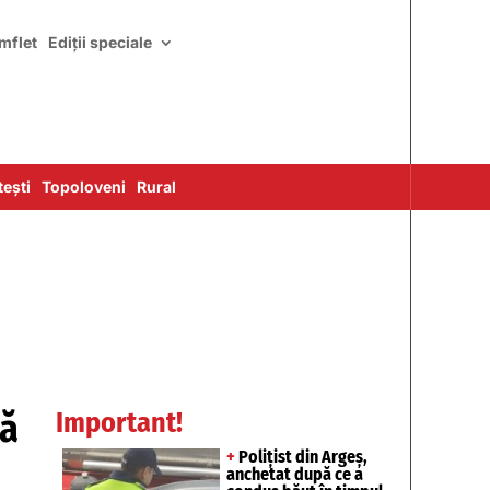
mflet
Ediții speciale
ești
Topoloveni
Rural
pă
Important!
+
Polițist din Argeș,
anchetat după ce a