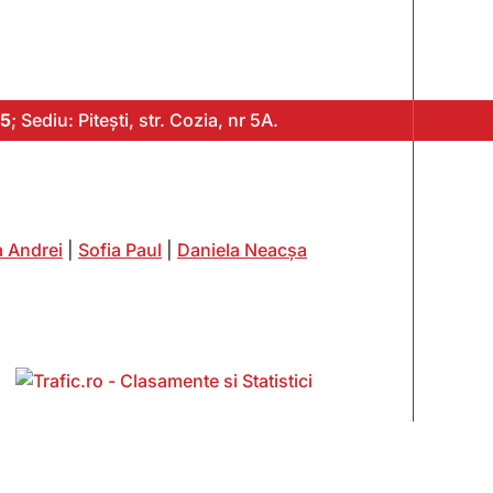
5
; Sediu: Pitești, str. Cozia, nr 5A.
 Andrei
|
Sofia Paul
|
Daniela Neacșa