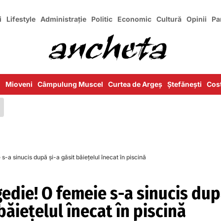
i
Lifestyle
Administrație
Politic
Economic
Cultură
Opinii
Pa
i
Mioveni
Câmpulung Muscel
Curtea de Argeș
Ștefănești
Cost
s-a sinucis după și-a găsit băiețelul înecat în piscină
edie! O femeie s-a sinucis du
 băiețelul înecat în piscină