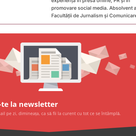
experiență în presa online, PR și în
promovare social media. Absolvent a
Facultății de Jurnalism și Comunicar
te la newsletter
l pe zi, dimineața, ca să fii la curent cu tot ce se întâmplă.