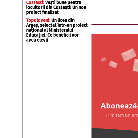
Costești:
Vești bune pentru
locuitorii din Costești! Un nou
proiect finalizat
Topoloveni:
Un liceu din
Argeș, selectat într-un proiect
național al Ministerului
Educației. Ce beneficii vor
avea elevii
Abonează-
Trimitem un emai