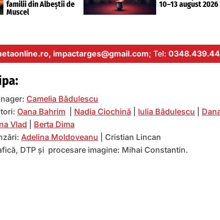
familii din Albeștii de
10–13 august 2026
Muscel
etaonline.ro,
impactarges@gmail.com
; Tel:
0348.439.44
ipa:
nager:
Camelia Bădulescu
tori:
Oana Bahrim
|
Nadia Ciochină
|
Iulia Bădulescu
|
Dana
na Vlad
|
Berta Dima
nzări:
Adelina Moldoveanu
| Cristian Lincan
afică, DTP și procesare imagine: Mihai Constantin.