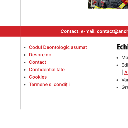
Contact
: e-mail:
contact@anch
Ech
Codul Deontologic asumat
Despre noi
Ma
Contact
Edi
Confidențialitate
|
A
Cookies
Vâ
Termene și condiții
Gr