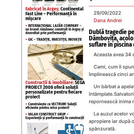
Fabricat în Argeș:
Continental
29/09/2022
Fast Line – Performanță în
mișcare
Dana Andrei
+
INTERNAȚIONAL LAZĂR COMPANY –
un brand românesc construit în Argeș și
Dublă tragedie pen
dezvoltat prin performanță
Dâmbovița, acolo 
+
GIC – TRADIȚIE, INVESTIȚII, INOVAȚIE
suflare în piscina
Aceasta avea 34 de
Cami, cum îi spune
împlinească cinci an
Construcții & imobiliare:
SEGA
Un bărbat a apela
PROIECT 2008 oferă soluții
personalizate pentru fiecare
întâmplate.Salvatori
proiect
repornească inima mi
+
Construiește cu VECTRUM! Soluții
eficiente pentru orice proiect!
La auzul acelor v
+
VALAH CONSTRUCT GRUP –
Experiență și performanță în construcții
apropiere iar după or
spânzurată.