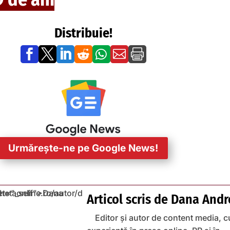
Distribuie!







Urmărește-ne pe Google News!
Articol scris de
Dana Andr
Editor și autor de content media, c