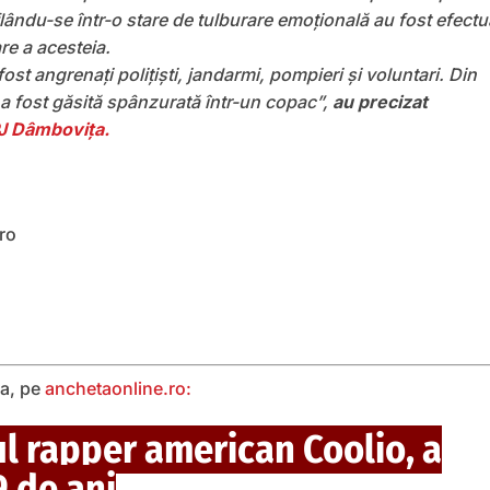
flându-se într-o stare de tulburare emoțională au fost efectu
are a acesteia.
 fost angrenați polițiști, jandarmi, pompieri și voluntari. Din
 a fost găsită spânzurată într-un copac”,
au precizat
PJ Dâmbovița.
.ro
ea, pe
anchetaonline.ro:
l rapper american Coolio, a
9 de ani