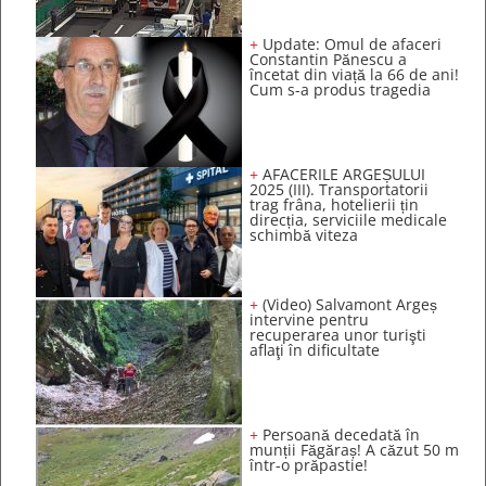
+
Update: Omul de afaceri
Constantin Pănescu a
încetat din viață la 66 de ani!
Cum s-a produs tragedia
+
AFACERILE ARGEȘULUI
2025 (III). Transportatorii
trag frâna, hotelierii țin
direcția, serviciile medicale
schimbă viteza
+
(Video) Salvamont Argeș
intervine pentru
recuperarea unor turişti
aflaţi în dificultate
+
Persoană decedată în
munții Făgăraș! A căzut 50 m
într-o prăpastie!