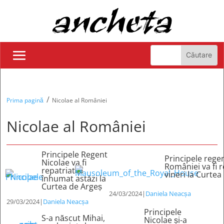
/
Prima pagină
Nicolae al României
Nicolae al României
Principele Regent
Principele regen
Nicolae va fi
României va fi 
repatriat și
vineri la Curtea
înhumat astăzi la
Curtea de Argeș
24/03/2024
|
Daniela Neacșa
29/03/2024
|
Daniela Neacșa
Principele
S-a născut Mihai,
Nicolae și-a