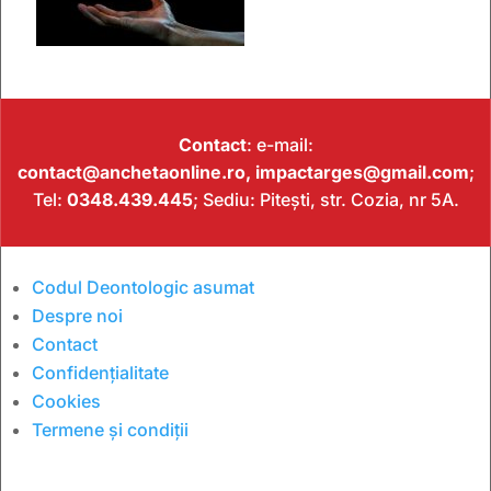
Contact
: e-mail:
contact@anchetaonline.ro,
impactarges@gmail.com
;
Tel:
0348.439.445
; Sediu: Pitești, str. Cozia, nr 5A.
Codul Deontologic asumat
Despre noi
Contact
Confidențialitate
Cookies
Termene și condiții