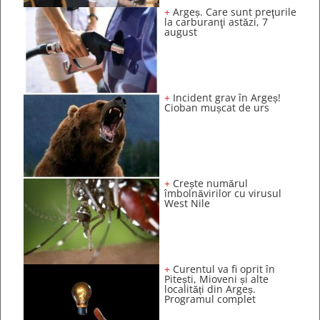
+
Argeș. Care sunt preţurile
la carburanţi astăzi, 7
august
+
Incident grav în Argeș!
Cioban mușcat de urs
+
Crește numărul
îmbolnăvirilor cu virusul
West Nile
+
Curentul va fi oprit în
Pitești, Mioveni și alte
localități din Argeș.
Programul complet