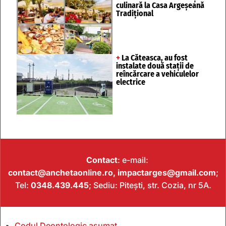
culinară la Casa Argeșeană
Tradițional
+
La Căteasca, au fost
instalate două stații de
reîncărcare a vehiculelor
electrice
Contact
: e-mail:
contact@anchetaonline.ro,
impactarges@gmail.com
;
Tel:
0348.439.445
; Sediu: Pitești, str. Cozia, nr 5A.
Codul Deontologic asumat