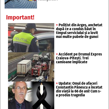
Important!
+
Polițist din Argeș, anchetat
după ce a condus băut în
timpul serviciului și a lovit
mai multe pubele de gunoi
+
Accident pe Drumul Expres
Craiova-Pitești. Trei
camioane implicate
+
Update: Omul de afaceri
Constantin Pănescu a încetat
din viață la 66 de ani! Cum s-
a produs tragedia