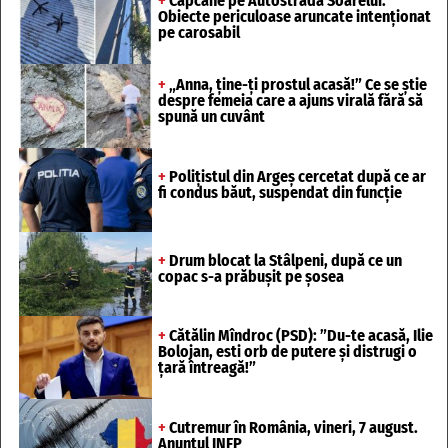
+
Capcane pe Autostrada Soarelui.
Obiecte periculoase aruncate intenționat
pe carosabil
+
„Anna, ține-ți prostul acasă!” Ce se știe
despre femeia care a ajuns virală fără să
spună un cuvânt
+
Polițistul din Argeș cercetat după ce ar
fi condus băut, suspendat din funcție
+
Drum blocat la Stâlpeni, după ce un
copac s-a prăbușit pe șosea
+
Cătălin Mîndroc (PSD): ”Du-te acasă, Ilie
Bolojan, esti orb de putere și distrugi o
țară întreagă!”
+
Cutremur în România, vineri, 7 august.
Anunțul INFP