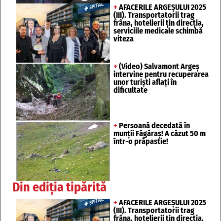
+
AFACERILE ARGEȘULUI 2025
(III). Transportatorii trag
frâna, hotelierii țin direcția,
serviciile medicale schimbă
viteza
+
(Video) Salvamont Argeș
intervine pentru recuperarea
unor turişti aflaţi în
dificultate
+
Persoană decedată în
munții Făgăraș! A căzut 50 m
într-o prăpastie!
Din ediția tipărită
+
AFACERILE ARGEȘULUI 2025
(III). Transportatorii trag
frâna, hotelierii țin direcția,