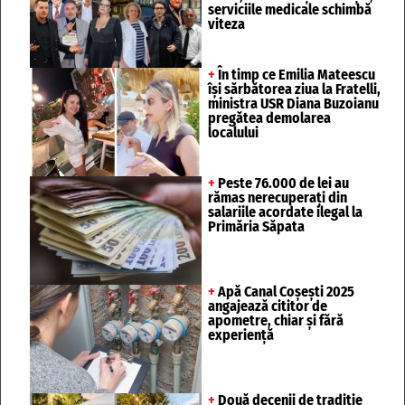
serviciile medicale schimbă
viteza
+
În timp ce Emilia Mateescu
își sărbătorea ziua la Fratelli,
ministra USR Diana Buzoianu
pregătea demolarea
localului
+
Peste 76.000 de lei au
rămas nerecuperați din
salariile acordate ilegal la
Primăria Săpata
+
Apă Canal Coșești 2025
angajează cititor de
apometre, chiar și fără
experiență
+
Două decenii de tradiție