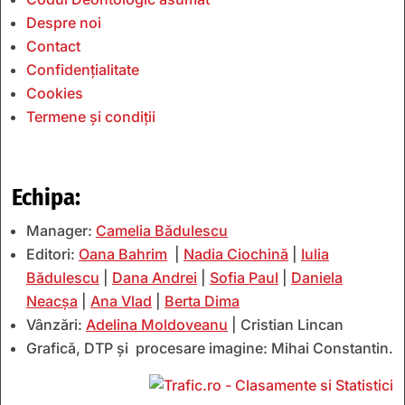
Despre noi
Contact
Confidențialitate
Cookies
Termene și condiții
Echipa:
Manager:
Camelia Bădulescu
Editori:
Oana Bahrim
|
Nadia Ciochină
|
Iulia
Bădulescu
|
Dana Andrei
|
Sofia Paul
|
Daniela
Neacșa
|
Ana Vlad
|
Berta Dima
Vânzări:
Adelina Moldoveanu
| Cristian Lincan
Grafică, DTP și procesare imagine: Mihai Constantin.