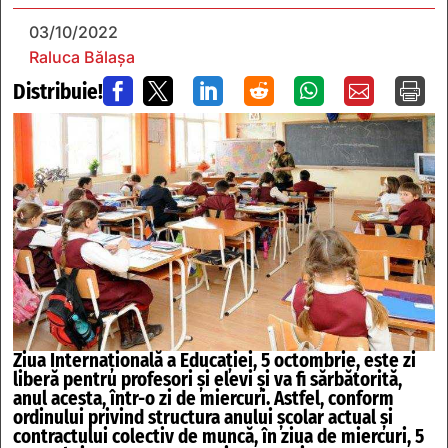
03/10/2022
Raluca Bălașa
Distribuie!







Ziua Internațională a Educației, 5 octombrie, este zi
liberă pentru profesori și elevi și va fi sărbătorită,
anul acesta, într-o zi de miercuri. Astfel, conform
ordinului privind structura anului școlar actual și
contractului colectiv de muncă, în ziua de miercuri, 5