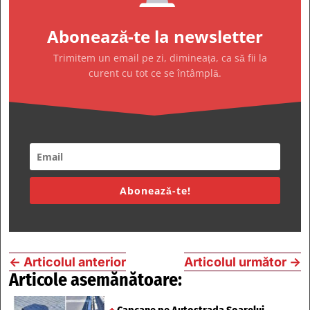
Abonează-te la newsletter
Trimitem un email pe zi, dimineața, ca să fii la
curent cu tot ce se întâmplă.
Abonează-te!
←
Articolul anterior
Articolul următor
→
Articole asemănătoare: