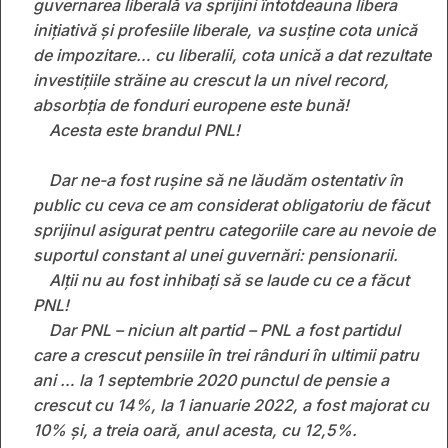
guvernarea liberală va sprijini întotdeauna libera
iniţiativă și profesiile liberale, va susține cota unică
de impozitare… cu liberalii, cota unică a dat rezultate
investițiile străine au crescut la un nivel record,
absorbția de fonduri europene este bună!
Acesta este brandul PNL!
Dar ne-a fost rușine să ne lăudăm ostentativ în
public cu ceva ce am considerat obligatoriu de făcut
sprijinul asigurat pentru categoriile care au nevoie de
suportul constant al unei guvernări: pensionarii.
Alții nu au fost inhibați să se laude cu ce a făcut
PNL!
Dar PNL – niciun alt partid – PNL a fost partidul
care a crescut pensiile în trei rânduri în ultimii patru
ani … la 1 septembrie 2020 punctul de pensie a
crescut cu 14%, la 1 ianuarie 2022, a fost majorat cu
10% și, a treia oară, anul acesta, cu 12,5%.