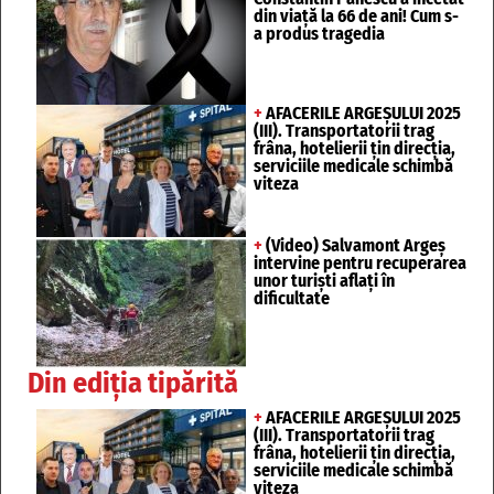
din viață la 66 de ani! Cum s-
a produs tragedia
+
AFACERILE ARGEȘULUI 2025
(III). Transportatorii trag
frâna, hotelierii țin direcția,
serviciile medicale schimbă
viteza
+
(Video) Salvamont Argeș
intervine pentru recuperarea
unor turişti aflaţi în
dificultate
Din ediția tipărită
+
AFACERILE ARGEȘULUI 2025
(III). Transportatorii trag
frâna, hotelierii țin direcția,
serviciile medicale schimbă
viteza