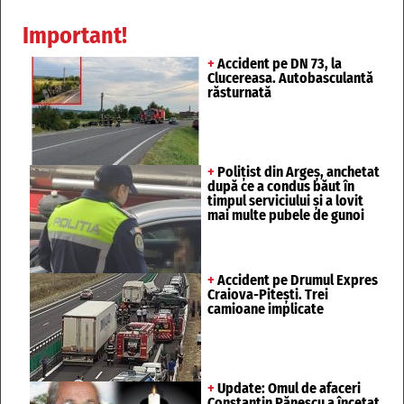
Important!
+
Accident pe DN 73, la
Clucereasa. Autobasculantă
răsturnată
+
Polițist din Argeș, anchetat
după ce a condus băut în
timpul serviciului și a lovit
mai multe pubele de gunoi
+
Accident pe Drumul Expres
Craiova-Pitești. Trei
camioane implicate
+
Update: Omul de afaceri
Constantin Pănescu a încetat