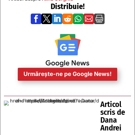
Distribuie!







Urmărește-ne pe Google News!
Articol
scris de
Dana
Andrei