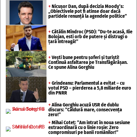
+
Nicușor Dan, după decizia Moody’s:
„Obiectivele pot fi atinse doar dacă
partidele renunță la agendele politice”
+
Cătălin Mîndroc (PSD): ”Du-te acasă, Ilie
Bolojan, esti orb de putere și distrugi o
țară întreagă!”
+
Vești bune pentru șoferi și turiști!
Continuă asfaltarea pe Transfăgărășan.
Ce spune Alina Gorghiu
+
Grindeanu: Parlamentul a evitat – cu
votul PSD – pierderea a 5,8 miliarde euro
din PNRR
+
Alina Gorghiu acuză USR de dublu
discurs: ”Căldură mare, consecvența
zero!”
+
Mihai Coteț: ”Am intrat în noua sesiune
extraordinară cu o linie roșie: Zero
compromisuri pe banii românilor!”