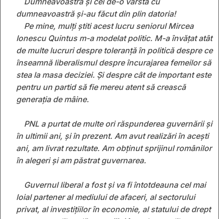
Dumneavoastră și cei de-o vârstă cu
dumneavoastră și-au făcut din plin datoria!
Pe mine, mulți știti acest lucru seniorul Mircea
Ionescu Quintus m-a modelat politic. M-a învățat atât
de multe lucruri despre toleranță în politică despre ce
înseamnă liberalismul despre încurajarea femeilor să
stea la masa deciziei. Și despre cât de important este
pentru un partid să fie mereu atent să crească
generația de mâine.
PNL a purtat de multe ori răspunderea guvernării și
în ultimii ani, și în prezent. Am avut realizări în acești
ani, am livrat rezultate. Am obținut sprijinul românilor
în alegeri și am păstrat guvernarea.
Guvernul liberal a fost și va fi întotdeauna cel mai
loial partener al mediului de afaceri, al sectorului
privat, al investițiilor în economie, al statului de drept