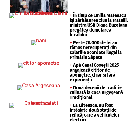
+
În timp ce Emilia Mateescu
își sărbătorea ziua la Fratelli,
ministra USR Diana Buzoianu
pregătea demolarea
localului
+
Peste 76.000 de lei au
rămas nerecuperați din
salariile acordate ilegal la
Primăria Săpata
+
Apă Canal Coșești 2025
angajează cititor de
apometre, chiar și fără
experiență
+
Două decenii de tradiție
culinară la Casa Argeșeană
Tradițional
+
La Căteasca, au fost
instalate două stații de
reîncărcare a vehiculelor
electrice