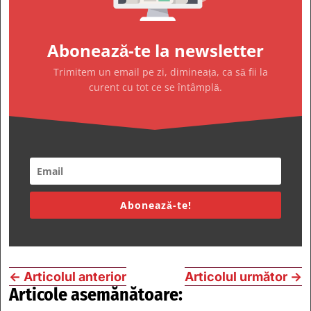
Abonează-te la newsletter
Trimitem un email pe zi, dimineața, ca să fii la
curent cu tot ce se întâmplă.
Abonează-te!
←
Articolul anterior
Articolul următor
→
Articole asemănătoare: