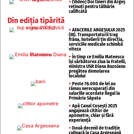
+
(Video) Doi tineri din Argeș
reținuți pentru tâlhărie
calificată
Din ediția tipărită
+
AFACERILE ARGEȘULUI 2025
(III). Transportatorii trag
frâna, hotelierii țin direcția,
serviciile medicale schimbă
viteza
+
În timp ce Emilia Mateescu
își sărbătorea ziua la Fratelli,
ministra USR Diana Buzoianu
pregătea demolarea
localului
+
Peste 76.000 de lei au
rămas nerecuperați din
salariile acordate ilegal la
Primăria Săpata
+
Apă Canal Coșești 2025
angajează cititor de
apometre, chiar și fără
experiență
+
Două decenii de tradiție
culinară la Casa Argeșeană