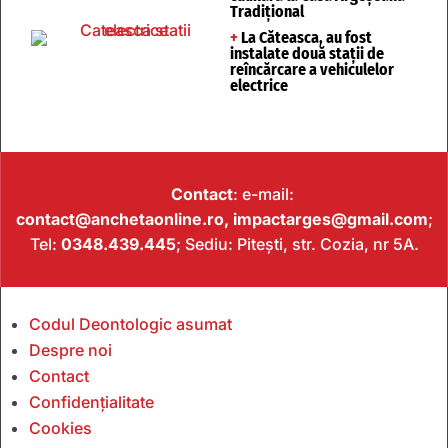
Tradițional
+
La Căteasca, au fost
instalate două stații de
reîncărcare a vehiculelor
electrice
Contact
: e-mail:
contact@anchetaonline.ro,
impactarges@gmail.com
;
Tel:
0348.439.445
; Sediu: Pitești, str. Cozia, nr 5A.
Codul Deontologic asumat
Despre noi
Contact
Confidențialitate
Cookies