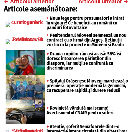
←
Articolul anterior
Articolul următor
→
Articole asemănătoare:
+
Noua lege pentru prosumatori a intrat
în vigoare! Ce beneficii au românii cu
panouri fotovoltaice
+
Penitenciarul Mioveni semnează un nou
contract cu o firmă din Argeș. Deținuții
vor lucra la proiecte în Mioveni și Bradu
+
Drama copiilor rămași acasă: 58% își
doresc întoarcerea părinților din
diaspora, iar mulți se confruntă cu
discriminarea
+
Spitalul Orășenesc Mioveni marchează o
premieră: operație modernă la genunchi,
cu recuperare rapidă și durere redusă
+
Rovinietă vândută mai scump!
Avertismentul CNAIR pentru șoferi
+
Atenție, șoferi! Semafoarele dintr-o
intersecție intens circulată din Pitești vor