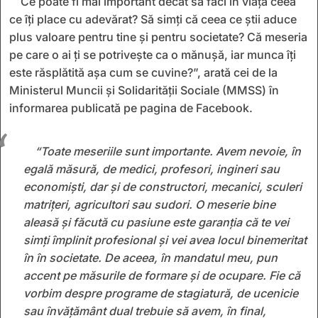
Ce poate fi mai important decât să faci în viață ceea
ce îți place cu adevărat? Să simți că ceea ce știi aduce
plus valoare pentru tine și pentru societate? Că meseria
pe care o ai ți se potrivește ca o mănușă, iar munca îți
este răsplătită așa cum se cuvine?”, arată cei de la
Ministerul Muncii și Solidarității Sociale (MMSS) în
informarea publicată pe pagina de Facebook.
“Toate meseriile sunt importante. Avem nevoie, în
egală măsură, de medici, profesori, ingineri sau
economiști, dar și de constructori, mecanici, sculeri
matrițeri, agricultori sau sudori. O meserie bine
aleasă și făcută cu pasiune este garanția că te vei
simți împlinit profesional și vei avea locul binemeritat
în în societate. De aceea, în mandatul meu, pun
accent pe măsurile de formare și de ocupare. Fie că
vorbim despre programe de stagiatură, de ucenicie
sau învățământ dual trebuie să avem, în final,