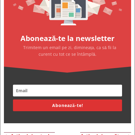
Abonează-te la newsletter
Trimitem un email pe zi, dimineața, ca să fii la
curent cu tot ce se întâmplă.
Abonează-te!