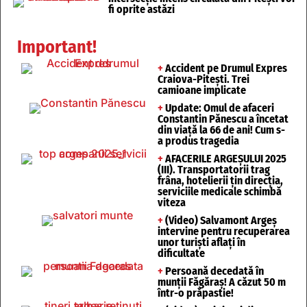
fi oprite astăzi
Important!
+
Accident pe Drumul Expres
Craiova-Pitești. Trei
camioane implicate
+
Update: Omul de afaceri
Constantin Pănescu a încetat
din viață la 66 de ani! Cum s-
a produs tragedia
+
AFACERILE ARGEȘULUI 2025
(III). Transportatorii trag
frâna, hotelierii țin direcția,
serviciile medicale schimbă
viteza
+
(Video) Salvamont Argeș
intervine pentru recuperarea
unor turişti aflaţi în
dificultate
+
Persoană decedată în
munții Făgăraș! A căzut 50 m
într-o prăpastie!