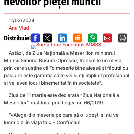
nevoilor pieței muncii
11/03/2024
Ana Vlad
Distribuie!







Astăzi, de Ziua Națională a Meseriilor, ministrul
Muncii Simona Bucura-Oprescu, transmite un mesaj
prin care susține că ”o meserie bine aleasă și făcută cu
pasiune este garanția că te vei simți împlinit profesional
și vei avea locul binemeritat în în societate”.
Ziua de 11 martie este declarată ”Ziua Națională a
Meseriilor”, instituită prin Legea nr. 66/2019.
”«Alege-ţi o meserie pe care să o iubeşti şi nu vei
lucra o zi în viaţa ta.» – Confucius