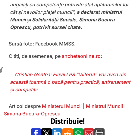
angajați cu competențe potrivite atât aptitudinilor lor,
cât și nevoilor pieței muncii”,
a declarat ministrul
Muncii și Solidarității Sociale, Simona Bucura
Oprescu, potrivit sursei citate.
Sursă foto: Facebook MMSS.
Citiți, de asemenea, pe
anchetaonline.ro
:
Cristian Gentea: Elevii LPS ”Viitorul” vor avea din
această toamnă o bază pentru practică, antrenament
și competiții
Articol despre
Ministerul Muncii
|
Ministrul Muncii
|
Simona Bucura-Oprescu
Distribuie!






