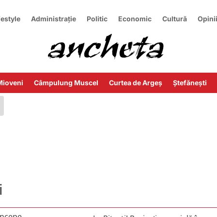
festyle
Administrație
Politic
Economic
Cultură
Opini
Mioveni
Câmpulung Muscel
Curtea de Argeș
Ștefănești
i
începe