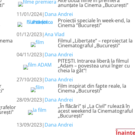
0
Alte două filme în premieră
ti”
anunțate la Cinema „București”
11/01/2024
|
Dana Andrei
Proiecții speciale în week-end, la
e
Cinema ”București”
01/12/2023
|
Ana Vlad
Cinema
Filmul „Libertate” – reproiectat la
Cinematograful „București”
04/11/2023
|
Dana Andrei
PITEȘTI. Intrarea liberă la filmul
„Adam – povestea unui înger cu
cheia la gât”!
27/10/2023
|
Dana Andrei
r
Film inspirat din fapte reale, la
i”
Cinema „București”
28/09/2023
|
Dana Andrei
„În flăcări” și „La Civil” rulează în
rafelor
acest weekend la Cinematograful
rești”
„București”
13/09/2023
|
Dana Andrei
Înaint