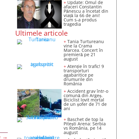
+
Update: Omul de
afaceri Constantin
Pănescu a încetat din
viață la 66 de ani!
Cum s-a produs
tragedia
Ultimele articole
+
Tania Turtureanu
vine la Crama
Marcea. Concert în
premieră pe 21
august
+
Atenție în trafic! 9
transporturi
agabaritice pe
drumurile din
România
+
Accident grav într-o
comună din Argeș.
Biciclist lovit mortal
de un șofer de 71 de
ani
+
Baschet de top la
Pitești Arena: Serbia
vs România, pe 14
august
e
→