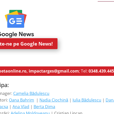
e-ne pe Google News!
etaonline.ro,
impactarges@gmail.com
; Tel:
0348.439.445
ipa:
nager:
Camelia Bădulescu
tori:
Oana Bahrim
|
Nadia Ciochină
|
Iulia Bădulescu
|
Dan
acșa
|
Ana Vlad
|
Berta Dima
nzări:
Adelina Moldoveanu
| Cristian Lincan