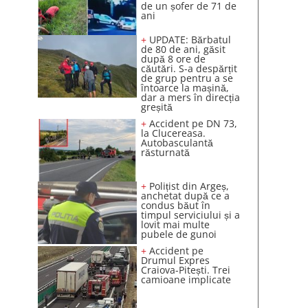
de un șofer de 71 de
ani
+
UPDATE: Bărbatul
de 80 de ani, găsit
după 8 ore de
căutări. S-a despărțit
de grup pentru a se
întoarce la mașină,
dar a mers în direcția
greșită
+
Accident pe DN 73,
la Clucereasa.
Autobasculantă
răsturnată
+
Polițist din Argeș,
anchetat după ce a
condus băut în
timpul serviciului și a
lovit mai multe
pubele de gunoi
+
Accident pe
Drumul Expres
Craiova-Pitești. Trei
camioane implicate