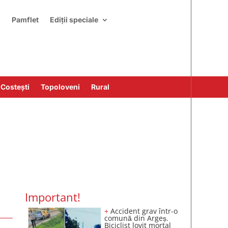
i
Pamflet
Ediții speciale
Costești
Topoloveni
Rural
Important!
+
Accident grav într-o
comună din Argeș.
Biciclist lovit mortal