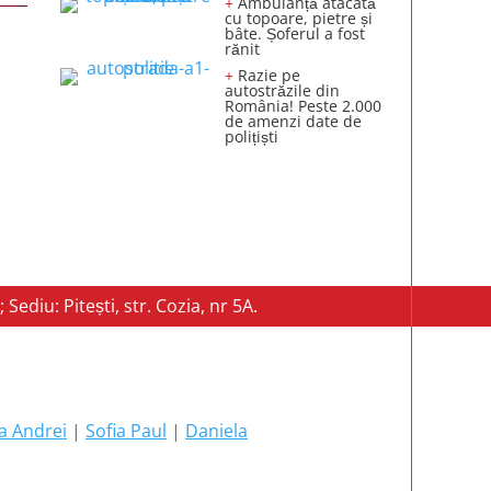
+
Ambulanță atacată
cu topoare, pietre și
bâte. Șoferul a fost
rănit
+
Razie pe
autostrăzile din
România! Peste 2.000
de amenzi date de
polițiști
; Sediu: Pitești, str. Cozia, nr 5A.
a Andrei
|
Sofia Paul
|
Daniela