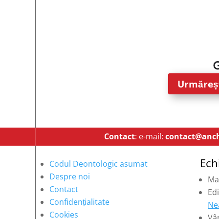
Urmăreșt
Contact
: e-mail:
contact@anch
Ech
Codul Deontologic asumat
Despre noi
Ma
Contact
Edi
Confidențialitate
Ne
Cookies
Vâ