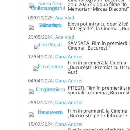
anul 2025 cu două filme ”In
Memorian: Mircea Diaconu”
09/01/2025
|
Ana Vlad
Elevii pot intra cu doar 2 lei!
”Întregalde”, la Cinema „Buc
29/05/2024
|
Ana Vlad
SÂMBĂTĂ. Film în premieră 
Cinema „București”
12/04/2024
|
Dana Andrei
Film în premieră la Cinema
„București”! Premiat cu Ursu
Aur!
04/04/2024
|
Dana Andrei
PITEȘTI. Film în premieră și i
speciali la Cinema „Bucureșt
28/02/2024
|
Dana Andrei
Film în premieră, la Cinema
„București” pe 17 februarie
15/02/2024
|
Dana Andrei