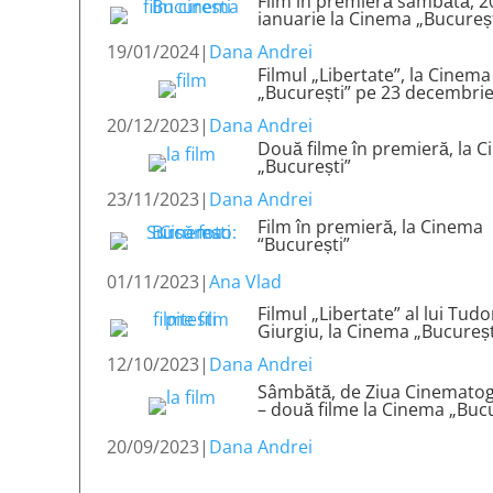
Film în premieră sâmbătă, 2
ianuarie la Cinema „Bucureș
19/01/2024
|
Dana Andrei
Filmul „Libertate”, la Cinema
„București” pe 23 decembri
20/12/2023
|
Dana Andrei
Două filme în premieră, la 
„București”
23/11/2023
|
Dana Andrei
Film în premieră, la Cinema
“București”
01/11/2023
|
Ana Vlad
Filmul „Libertate” al lui Tudo
Giurgiu, la Cinema „Bucureșt
12/10/2023
|
Dana Andrei
Sâmbătă, de Ziua Cinematog
– două filme la Cinema „Bucu
20/09/2023
|
Dana Andrei