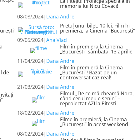
La Pitești! Proiecție specială în
memoria lui Nicu Covaci!
08/08/2024
|
Dana Andrei
Prețul unui bilet, 10 lei. Film în
urești”
premieră, la Cinema ”București”
09/05/2024
|
Ana Vlad
la
Film în premieră la Cinema
„București” sâmbătă, 13 aprilie
11/04/2024
|
Dana Andrei
Film în premieră la Cinema
l de
„București”! Bazat pe un
controversat caz real!
21/03/2024
|
Dana Andrei
Filmul „De ce mă cheamă Nora,
nvitați
când cerul meu e senin” –
i”
reproiectat AZI la Pitești
18/02/2024
|
Dana Andrei
Filme în premieră, la Cinema
„București” în acest weekend
08/02/2024
|
Dana Andrei