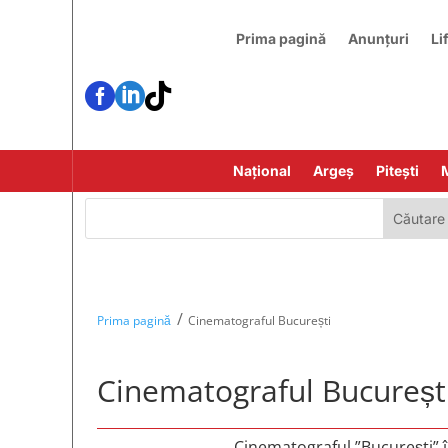
Prima pagină
Anunțuri
Li



Național
Argeș
Pitești
/
Prima pagină
Cinematograful București
Cinematograful Bucureșt
Cinematograful ”București” 